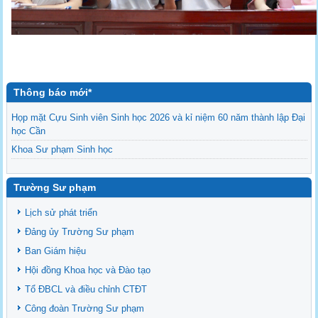
Thông báo mới*
Họp mặt Cựu Sinh viên Sinh học 2026 và kỉ niệm 60 năm thành lập Đại
học Cần
Khoa Sư phạm Sinh học
Danh sách BCS và BCH các lớp Khoa Sư phạm Sinh học
Mời họp mặt Cựu Sinh viên Bộ môn Sư phạm Sinh học 2024
Trường Sư phạm
Ngành Sư phạm Khoa học Tự nhiên
Lịch sử phát triển
Tổ chức nhân sự Khoa Sư phạm Sinh học
Đảng ủy Trường Sư phạm
Ban Giám hiệu
Hội đồng Khoa học và Đào tạo
Tổ ĐBCL và điều chỉnh CTĐT
Công đoàn Trường Sư phạm