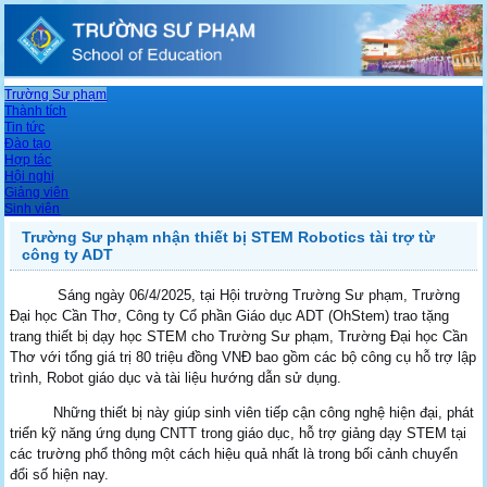
Trường Sư phạm
Thành tích
Tin tức
Đào tạo
Hợp tác
Hội nghị
Giảng viên
Sinh viên
Trường Sư phạm nhận thiết bị STEM Robotics tài trợ từ
công ty ADT
Sáng ngày 06/4/2025, tại Hội trường Trường Sư phạm, Trường
Đại học Cần Thơ, Công ty Cổ phần Giáo dục ADT (OhStem) trao tặng
trang thiết bị dạy học STEM cho Trường Sư phạm, Trường Đại học Cần
Thơ với tổng giá trị 80 triệu đồng VNĐ bao gồm các bộ công cụ hỗ trợ lập
trình, Robot giáo dục và tài liệu hướng dẫn sử dụng.
Những thiết bị này giúp sinh viên tiếp cận công nghệ hiện đại, phát
triển kỹ năng ứng dụng CNTT trong giáo dục, hỗ trợ giảng dạy STEM tại
các trường phổ thông một cách hiệu quả nhất là trong bối cảnh chuyển
đổi số hiện nay.