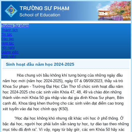
Trường Sư phạm
Thành tích
Tin tức
Đào tạo
Hợp tác
Hội nghị
Giảng viên
Sinh viên
Sinh hoạt đầu năm học 2024-2025
Hòa chung với bầu không khí tưng bừng của những ngày đầu
năm học mới (năm học 2024-2025), ngày 07 & 08/09/2023, thầy và trò
Khoa Sư phạm - Trường Đại Học Cần Thơ tổ chức sinh hoạt đầu năm
học 2024-2025 cho các sinh viên Khóa 47, 48, 49 và chào đón những
thành viên mới Khóa 50 gia nhập vào đại gia đình Khoa Sư phạm, Bên
cạnh đó, Khoa tặng khen thưởng cho các sinh viên đạt điểm cao trong
xét tuyển vào đại học chính quy (K50).
“Học đại học không khó nhưng rất khác với học ở phổ thông. Ở
bậc đại học, người học phải luôn sẵn sàng tự học, tự đào tạo theo những
mục tiêu đã định ra”. Vì vậy, ngay từ bây giờ, các em Khóa 50 hãy xác