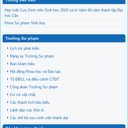
Thông báo mới*
Họp mặt Cựu Sinh viên Sinh học 2026 và kỉ niệm 60 năm thành lập Đại
học Cần
Khoa Sư phạm Sinh học
Danh sách BCS và BCH các lớp Khoa Sư phạm Sinh học
Mời họp mặt Cựu Sinh viên Bộ môn Sư phạm Sinh học 2024
Trường Sư phạm
Ngành Sư phạm Khoa học Tự nhiên
Lịch sử phát triển
Tổ chức nhân sự Khoa Sư phạm Sinh học
Đảng ủy Trường Sư phạm
Ban Giám hiệu
Hội đồng Khoa học và Đào tạo
Tổ ĐBCL và điều chỉnh CTĐT
Công đoàn Trường Sư phạm
Cơ sở vật chất
Các thành tích tiêu biểu
Lãnh đạo các thời kì
Các thế hệ cựu sinh viên thành đạt