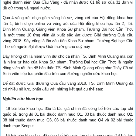
nghệ thanh niên Quả Cầu Vàng - đã nhận được 61 hồ sơ của 31 đơn vị
đề cử trong và ngoài nước.
Qua 4 vòng xét chọn gồm vòng hồ sơ, vòng xét của Hội đồng khoa học
lần 1, bình chọn online và vòng xét của Hội đồng khoa học lần 2, TS.
Đinh Minh Quang, Giảng viên Khoa Sư phạm, Trường Đại học Cần Thơ,
là môt trong 10 ứng viên đã xuất sắc đạt được Giải thưởng Quả cầu
vàng 2018. Đây cũng là lần đầu tiên Khoa Sư phạm, Trường Đại học Cần
Thơ có người đạt được Giải thưởng cao quý này.
Đây không chỉ là niềm vinh dự cho cá nhân TS. Đinh Minh Quang mà còn
là niềm tự hào của Khoa Sư phạm, Trường Đại học Cần Thơ; là nguồn
động viên rất lớn để bản thân TS. Đinh Minh Quang cũng như Thầy Cô và
Sinh viên tiếp tục phấn đấu trên con đường nghiên cứu khoa học.
Để đạt được Giải thưởng Quả cầu vàng 2018, TS. Đinh Minh Quang đã
có nhiều nỗ lực, phấn đấu với những kết quả cụ thể sau:
Nghiên cứu khoa học
- 19 bài báo khoa học đều là tác giả chính đã công bố trên các tạp chí
quốc tế, trong đó 01 bài thuộc danh mục Q1, 03 bài thuộc danh mục Q2,
08 bài thuộc danh mục Q3, 03 bài thuộc danh mục Q4 và 02 bài thuộc
danh mục Scopus.
- 16 bài báo khoa học đã công bố trên các tạp chí trong nước (14 bài tác