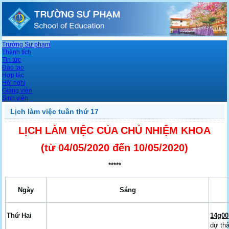
Trường Sư phạm
Thành tích
Tin tức
Đào tạo
Hợp tác
Hội nghị
Giảng viên
Sinh viên
Lịch làm việc tuần thứ 17
LỊCH LÀM VIỆC CỦA CHỦ NHIỆM KHOA
(từ 04
/05
/2020 đến 10/05/2020)
*****
Ngày
Sáng
Thứ Hai
14g00
dự th