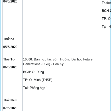
04/5/2020
Trườn
BGH-
TP
: 
Tại
: 
Thứ ba
05/5/2020
Thứ Tư
10g00
: Bàn hợp tác với Trường Đại học Future
Generations (FGU) - Hoa Kỳ
06/5/2020
BGH
: Ô. Dũng.
TP
: Ô. Minh (THSP)
Tại
: Phòng họp 1
Thứ Năm
07/5/2020