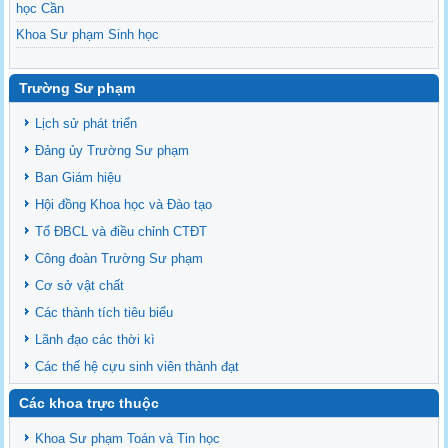
học Cần
Khoa Sư phạm Sinh học
Danh sách BCS và BCH các lớp Khoa Sư phạm Sinh học
Mời họp mặt Cựu Sinh viên Bộ môn Sư phạm Sinh học 2024
Trường Sư phạm
Ngành Sư phạm Khoa học Tự nhiên
Lịch sử phát triển
Tổ chức nhân sự Khoa Sư phạm Sinh học
Đảng ủy Trường Sư phạm
Ban Giám hiệu
Hội đồng Khoa học và Đào tạo
Tổ ĐBCL và điều chỉnh CTĐT
Công đoàn Trường Sư phạm
Cơ sở vật chất
Các thành tích tiêu biểu
Lãnh đạo các thời kì
Các thế hệ cựu sinh viên thành đạt
Các khoa trực thuộc
Khoa Sư phạm Toán và Tin học