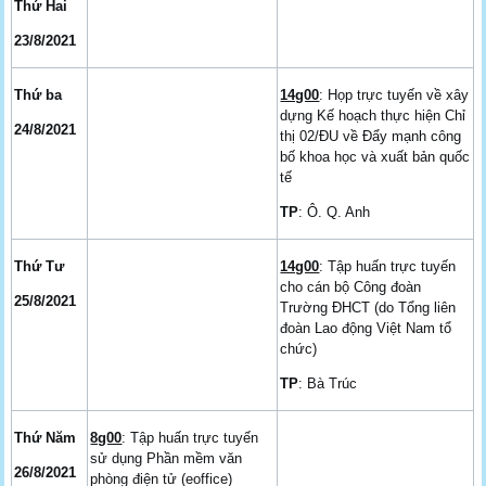
Thứ Hai
23/8/2021
Thứ ba
14g00
: Họp trực tuyến về xây
dựng Kế hoạch thực hiện Chỉ
24/8/2021
thị 02/ĐU về Đẩy mạnh công
bố khoa học và xuất bản quốc
tế
TP
: Ô. Q. Anh
Thứ Tư
14g00
: Tập huấn trực tuyến
cho cán bộ Công đoàn
25/8/2021
Trường ĐHCT (do Tổng liên
đoàn Lao động Việt Nam tổ
chức)
TP
: Bà Trúc
Thứ Năm
8g00
: Tập huấn trực tuyến
sử dụng Phần mềm văn
26/8/2021
phòng điện tử (eoffice)