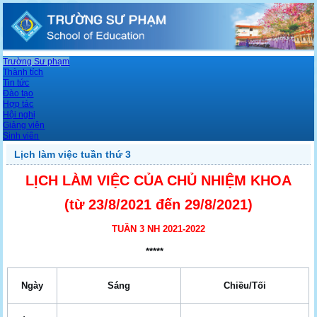
Trường Sư phạm
Thành tích
Tin tức
Đào tạo
Hợp tác
Hội nghị
Giảng viên
Sinh viên
Lịch làm việc tuần thứ 3
LỊCH LÀM VIỆC CỦA CHỦ NHIỆM KHOA
(từ 23/8
/2021 đến 29
/8/2021)
TUẦN 3 NH 2021-2022
*****
Ngày
Sáng
Chiều/Tối