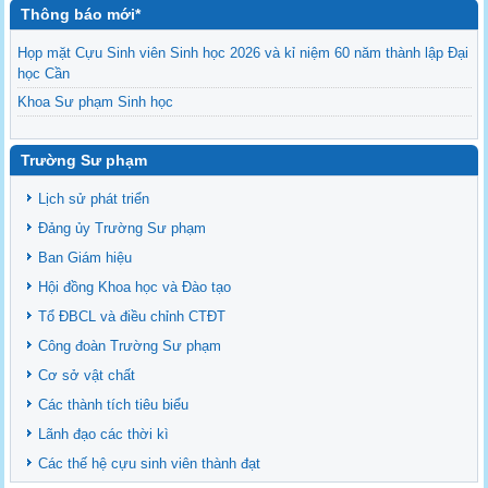
Thông báo mới*
Họp mặt Cựu Sinh viên Sinh học 2026 và kỉ niệm 60 năm thành lập Đại
học Cần
Khoa Sư phạm Sinh học
Danh sách BCS và BCH các lớp Khoa Sư phạm Sinh học
Mời họp mặt Cựu Sinh viên Bộ môn Sư phạm Sinh học 2024
Trường Sư phạm
Ngành Sư phạm Khoa học Tự nhiên
Lịch sử phát triển
Tổ chức nhân sự Khoa Sư phạm Sinh học
Đảng ủy Trường Sư phạm
Ban Giám hiệu
Hội đồng Khoa học và Đào tạo
Tổ ĐBCL và điều chỉnh CTĐT
Công đoàn Trường Sư phạm
Cơ sở vật chất
Các thành tích tiêu biểu
Lãnh đạo các thời kì
Các thế hệ cựu sinh viên thành đạt