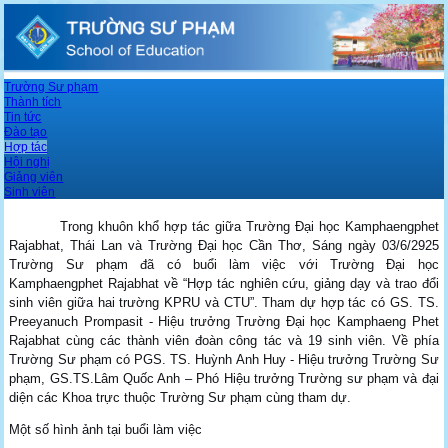
Trường Sư phạm
Thành tích
Tin tức
Đào tạo
Hợp tác
Hội nghị
Giảng viên
Sinh viên
Trong khuôn khổ hợp tác giữa Trường Đại học Kamphaengphet
Rajabhat, Thái Lan và Trường Đại học Cần Thơ, Sáng ngày 03/6/2925
Trường Sư phạm đã có buổi làm việc với Trường Đại học
Kamphaengphet Rajabhat về “Hợp tác nghiên cứu, giảng dạy và trao đổi
sinh viên giữa hai trường KPRU và CTU”. Tham dự hợp tác có GS. TS.
Preeyanuch Prompasit - Hiệu trưởng Trường Đại học Kamphaeng Phet
Rajabhat cùng các thành viên đoàn công tác và 19 sinh viên. Về phía
Trường Sư phạm có PGS. TS. Huỳnh Anh Huy - Hiệu trưởng Trường Sư
phạm, GS.TS.Lâm Quốc Anh – Phó Hiệu trưởng Trường sư phạm và đại
diện các Khoa trực thuộc Trường Sư phạm cùng tham dự.
Một số hình ảnh tại buổi làm việc