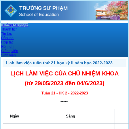
Trường Sư phạm
Thành tích
Tin tức
Đào tạo
Hợp tác
Hội nghị
Giảng viên
Sinh viên
Lịch làm việc tuần thứ 21 học kỳ II năm học 2022-2023
LỊCH LÀM VIỆC CỦA CHỦ NHIỆM KHOA
(từ 29/05
/2023 đến 04/6
/2023)
Tuần 21 - HK 2 - 2022-2023
*****
Ngày
Sáng