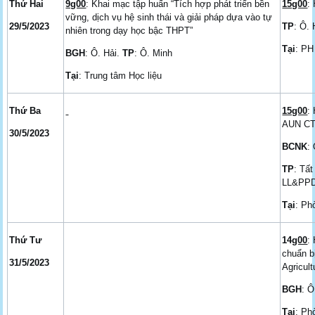
Thứ Hai
9g00
: Khai mạc tập huấn “Tích hợp phát triển bền
15g00
:
vững, dịch vụ hệ sinh thái và giải pháp dựa vào tự
29/5/2023
TP
: Ô.
nhiên trong dạy học bậc THPT”
Tại
: PH
BGH
: Ô. Hải.
TP
: Ô. Minh
Tại
: Trung tâm Học liệu
Thứ Ba
15g00
:
AUN CT
30/5/2023
BCNK
:
TP
: Tấ
LL&PPD
Tại
: Ph
Thứ Tư
14
g00
:
chuẩn b
31/5/2023
Agricul
BGH
: Ô
Tại
: Ph