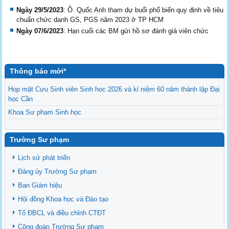
Ngày 29/5/2023
: Ô. Quốc Anh tham dự buổi phổ biến quy định về tiêu
chuẩn chức danh GS, PGS năm 2023 ở TP HCM
Ngày 07/6/2023
: Hạn cuối các BM gửi hồ sơ đánh giá viên chức
Thông báo mới*
Họp mặt Cựu Sinh viên Sinh học 2026 và kỉ niệm 60 năm thành lập Đại
học Cần
Khoa Sư phạm Sinh học
Danh sách BCS và BCH các lớp Khoa Sư phạm Sinh học
Mời họp mặt Cựu Sinh viên Bộ môn Sư phạm Sinh học 2024
Trường Sư phạm
Ngành Sư phạm Khoa học Tự nhiên
Lịch sử phát triển
Tổ chức nhân sự Khoa Sư phạm Sinh học
Đảng ủy Trường Sư phạm
Ban Giám hiệu
Hội đồng Khoa học và Đào tạo
Tổ ĐBCL và điều chỉnh CTĐT
Công đoàn Trường Sư phạm