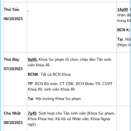
Thứ Sáu
14g00
:
nhân đã
06/10/2023
trong Kế
BCN K
Tại
: Hộ
(https:
Thứ Bảy
8g00:
Khoa Sư phạm tổ chức chào đón Tân sinh
viên khóa 49
07/10/2023
BCNK
: Tất cả BCN Khoa
TP
: BCN Bộ môn, CT CĐK, BCH Đoàn TN, CVHT
Khoá 49, sinh viên Khoá 49
Tại
: Hội trường Khoa Sư phạm
Chủ Nhật
7g45
: Sinh hoạt cho Tân sinh viên (Khoa Sư phạm,
Khoa Khoa học Xã hội và Nhân văn, Khoa Ngoại
08/10/2023
ngữ)