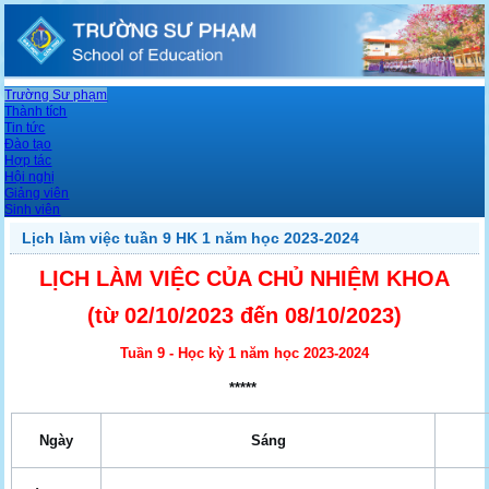
Trường Sư phạm
Thành tích
Tin tức
Đào tạo
Hợp tác
Hội nghị
Giảng viên
Sinh viên
Lịch làm việc tuần 9 HK 1 năm học 2023-2024
LỊCH LÀM VIỆC CỦA CHỦ NHIỆM KHOA
(từ 02/10
/2023 đến 08/10
/2023)
Tuần 9 - Học kỳ 1 năm học 2023-2024
*****
Ngày
Sáng