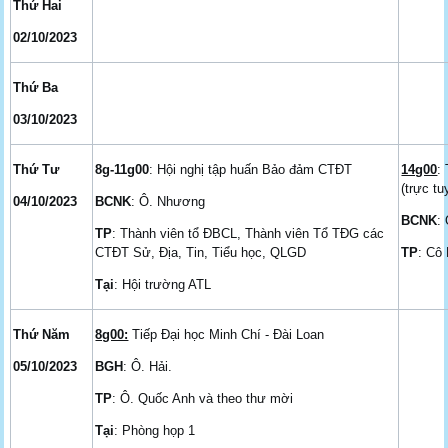
Thứ Hai
02/10/2023
Thứ Ba
03/10/2023
Thứ Tư
8g-11g00
: Hội nghị tập huấn Bảo đảm CTĐT
14g00
:
(trực tu
04/10/2023
BCNK
: Ô. Nhương
BCNK
:
TP
: Thành viên tổ ĐBCL, Thành viên Tổ TĐG các
CTĐT Sử, Địa, Tin, Tiểu học, QLGD
TP
: Cô
Tại
: Hội trường ATL
Thứ Năm
8g00:
Tiếp Đại học Minh Chí - Đài Loan
05/10/2023
BGH
: Ô. Hải.
TP
: Ô. Quốc Anh và theo thư mời
Tại
: Phòng họp 1