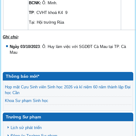
BCNK:
Ô. Minh.
TP
: CVHT khoá K4 9
Tại: Hội trường Rùa
Ghi chú
:
Ngày 03/10/2023
: Ô. Huy làm việc với SGDĐT Cà Mau tại TP. Cà
Mau
Thông báo mới*
Họp mặt Cựu Sinh viên Sinh học 2026 và kỉ niệm 60 năm thành lập Đại
học Cần
Khoa Sư phạm Sinh học
Danh sách BCS và BCH các lớp Khoa Sư phạm Sinh học
Mời họp mặt Cựu Sinh viên Bộ môn Sư phạm Sinh học 2024
Trường Sư phạm
Ngành Sư phạm Khoa học Tự nhiên
Lịch sử phát triển
Tổ chức nhân sự Khoa Sư phạm Sinh học
Đảng ủy Trường Sư phạm