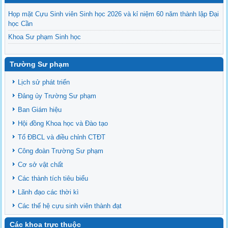
Họp mặt Cựu Sinh viên Sinh học 2026 và kỉ niệm 60 năm thành lập Đại
học Cần
Khoa Sư phạm Sinh học
Danh sách BCS và BCH các lớp Khoa Sư phạm Sinh học
Mời họp mặt Cựu Sinh viên Bộ môn Sư phạm Sinh học 2024
Trường Sư phạm
Ngành Sư phạm Khoa học Tự nhiên
Lịch sử phát triển
Tổ chức nhân sự Khoa Sư phạm Sinh học
Đảng ủy Trường Sư phạm
Ban Giám hiệu
Hội đồng Khoa học và Đào tạo
Tổ ĐBCL và điều chỉnh CTĐT
Công đoàn Trường Sư phạm
Cơ sở vật chất
Các thành tích tiêu biểu
Lãnh đạo các thời kì
Các thế hệ cựu sinh viên thành đạt
Các khoa trực thuộc