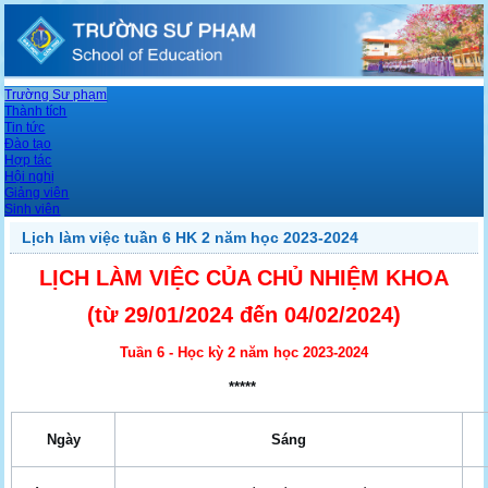
Trường Sư phạm
Thành tích
Tin tức
Đào tạo
Hợp tác
Hội nghị
Giảng viên
Sinh viên
Lịch làm việc tuần 6 HK 2 năm học 2023-2024
LỊCH LÀM VIỆC CỦA CHỦ NHIỆM KHOA
(từ 29/01/2024
đến 04/02/2024
)
Tuần 6 - Học kỳ 2 năm học 2023-2024
*****
Ngày
Sáng