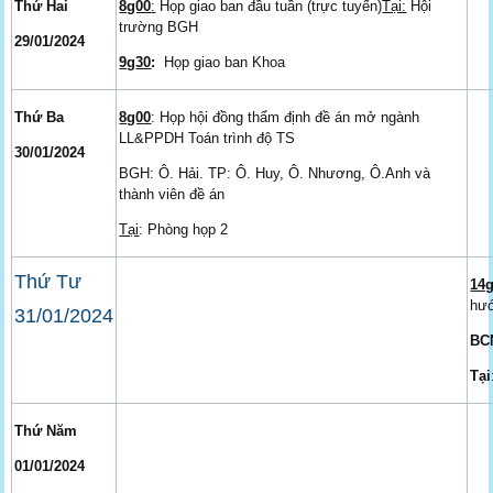
Thứ Hai
8g00
:
Họp giao ban đầu tuần (trực tuyến)
Tại:
Hội
trường BGH
29/01/2024
9g
30
:
Họp giao ban Khoa
Thứ Ba
8g0
0
: Họp hội đồng thẩm định đề án mở ngành
LL&PPDH Toán trình độ TS
30/01/2024
BGH: Ô. Hải. TP: Ô. Huy, Ô. Nhương, Ô.Anh và
thành viên đề án
Tại
: Phòng họp 2
Thứ Tư
14
hướ
31/01/2024
BC
Tại
Thứ Năm
01/01/2024