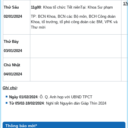
17
Thứ Sáu
11g00
: Khoa tổ chức Tết niênTại: Khoa Sư phạm
02/01/2024
TP: BCN Khoa, BCN các Bộ môn, BCH Công đoàn
Khoa, tổ trưởng, tổ phó công đoàn các BM, VPK và
Thư mời
Thứ Bảy
03/01/2024
Chủ Nhật
04/01/2024
Ghi chú
:
Ngày 01/02/2024
: Ô. Q. Anh họp với UBND TPCT
Từ 05/02-18/02/2024
: Nghỉ tết Nguyên đán Giáp Thìn 2024
Thông báo mới*