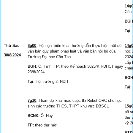
14g
Công
BG
Tại
:
Thứ Sáu
8g00
: Hội nghị triển khai, hướng dẫn thực hiện một số
14g
văn bản quy phạm pháp luật và văn bản nội bộ của
học 
30/8/2024
Trường Đại học Cần Thơ
2024
cấp 
BGH
: Ô. Tính.
TP
: theo Kế hoạch 3025/KH-ĐHCT ngày
cháu
23/8/2024
BG
Tại
: Hội trường 2, NĐH
Tại
:
7g30
: Tham dự khai mạc cuộc thi Robot ORC cho học
sinh các trường THCS, THPT khu vực ĐBSCL
15g
bổ s
BCNK
:
Ô. Huy
thư 
kỳ 2
TP
:
theo thư mời
BTĐ