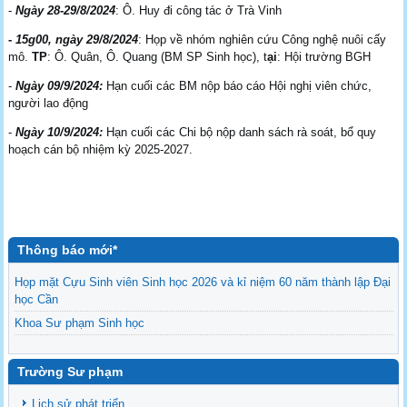
-
Ngày 28-29/8/2024
: Ô. Huy đi công tác ở Trà Vinh
-
15g00
, ngày 29/8/2024
: Họp về nhóm nghiên cứu Công nghệ nuôi cấy
mô.
TP
: Ô. Quân, Ô. Quang (BM SP Sinh học), t
ại
: Hội trường BGH
-
Ngày 09/9/2024:
Hạn cuối các BM nộp báo cáo Hội nghị viên chức,
người lao động
-
Ngày 10/9/2024:
Hạn cuối các Chi bộ nộp danh sách rà soát, bổ quy
hoạch cán bộ nhiệm kỳ 2025-2027.
Thông báo mới*
Họp mặt Cựu Sinh viên Sinh học 2026 và kỉ niệm 60 năm thành lập Đại
học Cần
Khoa Sư phạm Sinh học
Danh sách BCS và BCH các lớp Khoa Sư phạm Sinh học
Mời họp mặt Cựu Sinh viên Bộ môn Sư phạm Sinh học 2024
Trường Sư phạm
Ngành Sư phạm Khoa học Tự nhiên
Lịch sử phát triển