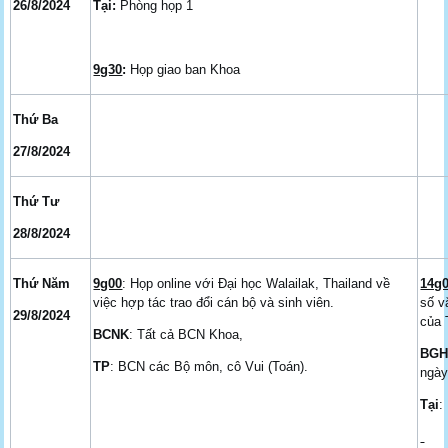
26/8/2024
Tại:
Phòng họp 1
9g30
:
Họp giao ban Khoa
Thứ Ba
27/8/2024
Thứ Tư
28/8/2024
Thứ Năm
9g00
: Họp online với Đại học Walailak, Thailand về
14g
việc hợp tác trao đổi cán bộ và sinh viên.
số v
29/8/2024
của 
BCNK
: Tất cả BCN Khoa,
BG
TP
: BCN các Bộ môn, cô Vui (Toán).
ngày
Tại
: