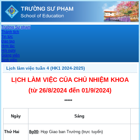
Trường Sư phạm
Thành tích
Tin tức
Đào tạo
Hợp tác
Hội nghị
Giảng viên
Sinh viên
Lịch làm việc tuần 4 (HK1 2024-2025)
LỊCH LÀM VIỆC CỦA CHỦ NHIỆM KHOA
(từ 26/8/2024
đến 01/9/2024
)
*****
Ngày
Sáng
Thứ Hai
8g00
:
Họp Giao ban Trường (trực tuyến)