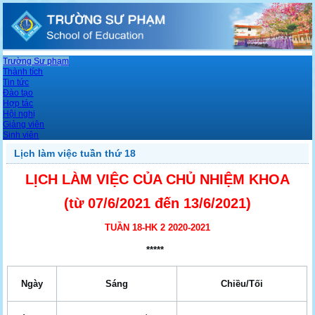
Trường Sư phạm
Thành tích
Tin tức
Đào tạo
Hợp tác
Hội nghị
Giảng viên
Sinh viên
Lịch làm việc tuần thứ 18
LỊCH LÀM VIỆC CỦA CHỦ NHIỆM KHOA
(từ 07/6
/2021 đến 13/6/2021)
TUẦN 18-HK 2 2020-2021
*****
Ngày
Sáng
Chiều/Tối