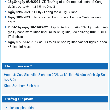
13g30 ngày 08/6/2021
: CĐ Trường tổ chức tập huấn cán bộ Công
đoàn trực tuyến, tại Hội trường 2
Ngày 09/6/2021
: Ô Huy đi công tác ở Hậu Giang.
Ngày 10/6/2021
: Hạn cuối các Bộ môn nộp kết quả đánh giá viên
chức
7g30-11g ngày 10-11/6/2021
: Tập huấn trực tuyến “Các kỹ thuật đánh
giá kỹ năng mềm khác nhau (ở mức độ khó)” do chương trình BUILT-
IT tổ chức
Ngày 07-13/6/2021
: Các HĐ tổ chức bảo vệ luận văn tốt nghiệp Khóa
43 theo kế hoạch.
Thông báo mới*
Họp mặt Cựu Sinh viên Sinh học 2026 và kỉ niệm 60 năm thành lập Đại
học Cần
Khoa Sư phạm Sinh học
Danh sách BCS và BCH các lớp Khoa Sư phạm Sinh học
Mời họp mặt Cựu Sinh viên Bộ môn Sư phạm Sinh học 2024
Trường Sư phạm
Ngành Sư phạm Khoa học Tự nhiên
Lịch sử phát triển