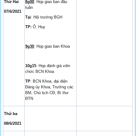
Thứ Hai
8g00
: Họp giao ban đầu
tuần
07/6/2021
Tại
: Hội trường BGH
TP:
Ô. Huy
9g30
: Họp giao ban Khoa
10g15
: Họp đánh giá viên
chức BCN Khoa
TP
: BCN Khoa, đại diện
Đảng ủy Khoa, Trưởng các
BM, Chủ tịch CĐ, Bí thư
ĐTN
Thứ ba
08/6/2021