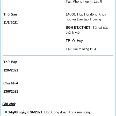
Tại
: Phòng họp 4, Lầu 8
Thứ Sáu
14g00
: Họp Hội đồng Khoa
học và Đào tạo Trường
11/6/2021
BGH-BT.CTHĐT
: Tất cả các
thành viên
TP
: Ô. Huy
Tại
: Hội trường BGH
Thứ Bảy
12/6/2021
Chủ Nhật
13/6/2021
Ghi chú
:
14g00 ngày 07/6/2021
: Họp Công đoàn Khoa mở rộng.