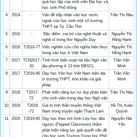
quả học tập của sinh viên Đại học và
học sinh Phổ thông
4
2014
-
Vấn đề tiếp nhận văn học nước
Trần Thị Nâu
ngoài của học sinh một số trường
THPT tại Tp. Cần Thơ
5
2016
-
Đặc điểm, vai trò của nghệ thuật và
Nguyễn Thị
nghệ sĩ trong thơ Nguyễn Duy
Hồng Hạnh
6
2016
T2016-77
Việc nghiên cứu chủ nghĩa hiện thực
Nguyễn Thị
trong văn học ở Việt Nam
Hồng Hạnh
7
2017
TCN2017-
Tình hình biên soạn tài liệu Ngữ văn
Trần Văn
01
địa phương ở 13 tỉnh ĐBSCL
Minh
8
2017
T2016-86
Dạy học Văn học Việt Nam hiện đại
Trần Văn
ở trường THPT, khó khăn và giải
Minh
pháp
9
2018
T2017-
Phát triển năng lực tư duy phản biện
Trần Thị Nâu
72
cho sinh viên trong dạy học Ngữ văn
10
2019
T2018
Giá trị tinh thần truyền thống Việt
Hồ Thị Xuân
-71
Nam trong truyện ngắn Thạch Lam
Quỳnh
11
2020
T2019-85
Dạy học theo mô hình Lớp học đảo
Nguyễn Hải
ngược (Flipped Classroom) nhằm
Yến
phát triển năng lực giải quyết vấn đề
cho học sinh Trường Trung học Phổ