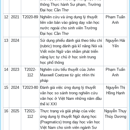
thông Thực hành Sư phạm, Trường
Đại học Cần Thơ
12
2021
T2020-89
Nghiên cứu và ứng dụng lý thuyết
Phạm Tuấn
liên văn bản vào giảng dạy văn học
Anh
nước ngoài cho sinh viên Trường
Đại học Cần Thơ
13
2024
Sử dụng phiếu đánh giá theo tiêu chí
Nguyễn Hải
(rubric) trong đánh giá kĩ năng Nói và
Yến
Viết môn Ngữ văn nhằm phát triển
năng lực tự chủ ở học sinh trung
học phổ thông
14
2023
T2022-
Nghiên cứu tiểu thuyết của John
Phạm Tuấn
112
Maxwell Coetzee từ góc nhìn thi
Anh
pháp
15
2024
T2023-80
Đánh giá việc ứng dụng lý thuyết
Nguyễn Thị
văn học so sánh trong nghiên cứu
Hồng Hạnh
văn học ở Việt Nam những năm đầu
thế kỉ XXI
16
2025
T2021-
Thực trạng và giải pháp của việc
Nguyễn Thụy
112
ứng dụng lý thuyết Ngữ dụng học
Thùy Dương
(Pragmatics) trong dạy học văn học
Việt Nam cho sinh viên ngành Sư