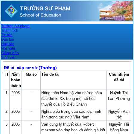
Trường Sư phạm
Thành tích
Tin tức
Đào tạo
Hợp tác
Hội nghị
Giảng viên
Sinh viên
Đề tài cấp cơ sở (Trường)
TT
Năm
Mã số
Tên đề tài
Chủ nhiệm
hoàn
đề tài
thành
1
2005
-
Nông thôn Nam bộ vào những năm
Huỳnh Thị
đầu thế kỉ XX trong một số tiểu
Lan Phương
thuyết của Hồ Biểu Chánh
2
2005
-
Nghĩa biểu trưng của các loại hình
Nguyễn Văn
ảnh trong tục ngữ Việt Nam
Nở
3
2005
-
Vận dụng lý thuyết của Robert
Nguyễn Thị
mazano vào dạy học và đánh giá kết
Hồng Nam