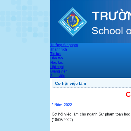
Trường Sư phạm
Thành tích
Tin tức
Đào tạo
Hợp tác
Hội nghị
Giảng viên
Sinh viên
Cơ hội việc làm
C
* Năm 2022
Cơ hội việc làm cho ngành Sư phạm toán học
(18/06/2022)