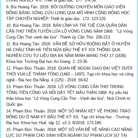
CÔNG NGHIỆP 4.0. Thiết bị giáo dục. 177. 2-4,59.
Bùi Hoàng Tân. 2018. BỒI DƯỠNG CHUYÊN MÔN GIÁO VIÊN
ĐỒNG BẰNG SÔNG CỬU LONG QUA MÔ HÌNH CỘNG ĐỒNG HỌC
TẬP CHUYÊN NGHIỆP. Thiết bị giáo dục. 172. 123-125.
Bùi Hoàng Tân. 2018. BẢN LĨNH VÀ TRÍ TUỆ CỦA QUÂN DÂN
CẦN THƠ TRÊN TUYẾN LỬA LỘ VÒNG CUNG NĂM 1968. "Lộ Vòng
Cung Cần Thơ vành đai lửa". Thành ủy Cần Thơ. 206-213.
Bùi Hoàng Tân. 2018. VẤN ĐỀ SỞ HỮU RUỘNG ĐẤT Ở HUYỆN
HÀ CHÂU TỈNH HÀ TIÊN NỬA ĐẦU THẾ KỶ XIX THÔNG QUA
NGHIÊN CỨU TƯ LIỆU ĐỊA BẠ NĂM MINH MẠNG THỨ 17 (1836).
Khoa học Trường Đại học An Giang. 2. 23-36.
Phạm Đức Thuận. 2018. QUAN HỆ NGOẠI GIAO ĐẠI VIỆT DƯỚI
THỜI VUA LÊ THÁNH TÔNG (1460 – 1497). Tạp chí khoa học và công
nghệ - Đại học Đà Nẵng. 4 (125) - 2018. 59-62
Phạm Đức Thuận. 2018. LỘ VÒNG CUNG CẦN THƠ TRONG
TỔNG TIẾN CÔNG VÀ NỔI DẬY TẾT MẬU THÂN 1968. Kỷ yếu hội
thảo khoa học "Lộ Vòng Cung Cần Thơ - Vành đai lửa", Nxb Chính trị
Quốc gia.
Phạm Đức Thuận. 2018. MỘT SỐ NHẬN XÉT VỀ PHONG TRÀO
ĐÔNG DU Ở NAM KỲ ĐẦU THẾ KỶ XX. Tạp chí khoa học - Trường
Đại học Khoa học Huế. tập 12, số 3, 8/2018. 173-180.
Phạm Đức Thuận. 2018. MỘT SỐ VẤN ĐỀ VỀ NÂNG CAO NĂNG
LỰC SƯ PHẠM CHO SINH VIÊN NGÀNH SƯ PHẠM LỊCH SỬ TẠI