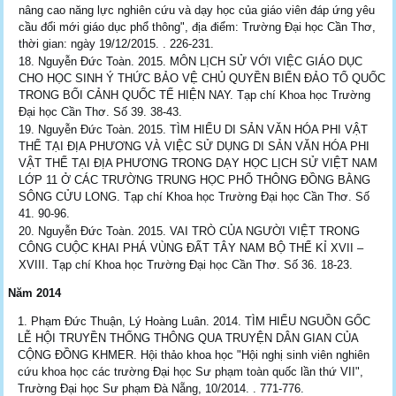
nâng cao năng lực nghiên cứu và dạy học của giáo viên đáp ứng yêu
cầu đổi mới giáo dục phổ thông", địa điểm: Trường Đại học Cần Thơ,
thời gian: ngày 19/12/2015. . 226-231.
18. Nguyễn Đức Toàn. 2015. MÔN LỊCH SỬ VỚI VIỆC GIÁO DỤC
CHO HỌC SINH Ý THỨC BẢO VỆ CHỦ QUYỀN BIỂN ĐẢO TỔ QUỐC
TRONG BỐI CẢNH QUỐC TẾ HIỆN NAY. Tạp chí Khoa học Trường
Đại học Cần Thơ. Số 39. 38-43.
19. Nguyễn Đức Toàn. 2015. TÌM HIỂU DI SẢN VĂN HÓA PHI VẬT
THỂ TẠI ĐỊA PHƯƠNG VÀ VIỆC SỬ DỤNG DI SẢN VĂN HÓA PHI
VẬT THỂ TẠI ĐỊA PHƯƠNG TRONG DẠY HỌC LỊCH SỬ VIỆT NAM
LỚP 11 Ở CÁC TRƯỜNG TRUNG HỌC PHỔ THÔNG ĐỒNG BẰNG
SÔNG CỬU LONG. Tạp chí Khoa học Trường Đại học Cần Thơ. Số
41. 90-96.
20. Nguyễn Đức Toàn. 2015. VAI TRÒ CỦA NGƯỜI VIỆT TRONG
CÔNG CUỘC KHAI PHÁ VÙNG ĐẤT TÂY NAM BỘ THẾ KỈ XVII –
XVIII. Tạp chí Khoa học Trường Đại học Cần Thơ. Số 36. 18-23.
Năm 2014
Phạm Đức Thuận, Lý Hoàng Luân. 2014. TÌM HIỂU NGUỒN GỐC
LỄ HỘI TRUYỀN THỐNG THÔNG QUA TRUYỆN DÂN GIAN CỦA
CỘNG ĐỒNG KHMER. Hội thảo khoa học "Hội nghị sinh viên nghiên
cứu khoa học các trường Đại học Sư phạm toàn quốc lần thứ VII",
Trường Đại học Sư phạm Đà Nẵng, 10/2014. . 771-776.