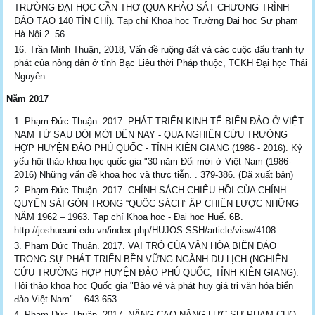
TRƯỜNG ĐẠI HỌC CẦN THƠ (QUA KHẢO SÁT CHƯƠNG TRÌNH
ĐÀO TẠO 140 TÍN CHỈ). Tạp chí Khoa học Trường Đại học Sư phạm
Hà Nội 2. 56.
Trần Minh Thuận, 2018, Vấn đề ruộng đất và các cuộc đấu tranh tự
phát của nông dân ở tỉnh Bạc Liêu thời Pháp thuộc, TCKH Đại học Thái
Nguyên.
Năm 2017
Phạm Đức Thuận. 2017. PHÁT TRIỂN KINH TẾ BIỂN ĐẢO Ở VIỆT
NAM TỪ SAU ĐỔI MỚI ĐẾN NAY - QUA NGHIÊN CỨU TRƯỜNG
HỢP HUYỆN ĐẢO PHÚ QUỐC - TỈNH KIÊN GIANG (1986 - 2016). Kỷ
yếu hội thảo khoa học quốc gia "30 năm Đổi mới ở Việt Nam (1986-
2016) Những vấn đề khoa học và thực tiễn. . 379-386. (Đã xuất bản)
Phạm Đức Thuận. 2017. CHÍNH SÁCH CHIÊU HỒI CỦA CHÍNH
QUYỀN SÀI GÒN TRONG “QUỐC SÁCH” ẤP CHIẾN LƯỢC NHỮNG
NĂM 1962 – 1963. Tạp chí Khoa học - Đại học Huế. 6B.
http://joshueuni.edu.vn/index.php/HUJOS-SSH/article/view/4108.
Phạm Đức Thuận. 2017. VAI TRÒ CỦA VĂN HÓA BIỂN ĐẢO
TRONG SỰ PHÁT TRIỂN BỀN VỮNG NGÀNH DU LỊCH (NGHIÊN
CỨU TRƯỜNG HỢP HUYỆN ĐẢO PHÚ QUỐC, TỈNH KIÊN GIANG).
Hội thảo khoa học Quốc gia "Bảo vệ và phát huy giá trị văn hóa biển
đảo Việt Nam". . 643-653.
Phạm Đức Thuận. 2017. NÂNG CAO NĂNG LỰC SƯ PHẠM CHO