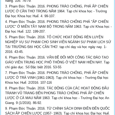
Nẵng. 105. 76-79.
Phạm Đức Thuận. 2016. PHONG TRÀO CHỐNG, PHÁ ẤP CHIÊN
LƯỢC Ở CẦN THƠ TRONG NĂM 1964. Tạp chí khoa học - Trường
Đại học Khoa học Huế. 4. 99-107.
Phạm Đức Thuận. 2016. PHONG TRÀO CHỐNG PHÁ "ẤP CHIẾN
LƯỢC" Ở MIỀN TÂY NAM BỘ TRONG NĂM 1963. Tạp chí Khoa học -
Đại học Huế. 122. 199-207.
Phạm Đức Thuận. 2016. TỔ CHỨC HOẠT ĐỘNG RÈN LUYỆN
NGHIỆP VỤ SƯ PHẠM CHO SINH VIÊN NGÀNH SƯ PHẠM LỊCH SỬ
TẠI TRƯỜNG ĐẠI HỌC CẦN THƠ. tạp chí dạy và học ngày nay. 1-
2016. 43-45.
Phạm Đức Thuận. 2016. VẤN ĐỀ ĐỔI MỚI CÔNG TÁC ĐÀO TẠO
GIÁO VIÊN TRUNG HỌC PHỔ THÔNG Ở VIỆT NAM HIỆN NAY. Tạp
chí giáo dục. Số Đặc biệt 2016. 53-55
Phạm Đức Thuận. 2016. PHONG TRÀO CHỐNG, PHÁ ẤP CHIẾN
LƯỢC Ở TRÀ VINH (1961-1963). Tạp chí khoa học - Trường Đại học
Khoa học Huế. 2/2016. 107-116
Phạm Đức Thuận. 2016. TÁC ĐỘNG CỦA CÁC HOẠT ĐỘNG ĐẤU
TRANH VŨ TRANG ĐẾN PHONG TRÀO CHỐNG PHÁ ẤP CHIẾN
LƯỢC Ở CÀ MAU NĂM 1963. Tạp chí khoa học - Trường Đại học An
Giang. 9 (1/2016). 86-92.
Phạm Đức Thuận. 2016. TỪ CHÍNH SÁCH DINH ĐIỀN ĐẾN QUỐC
SÁCH ẤP CHIẾN LƯỢC (1957- 1963). Tạp chí khoa học Đại học Huế.