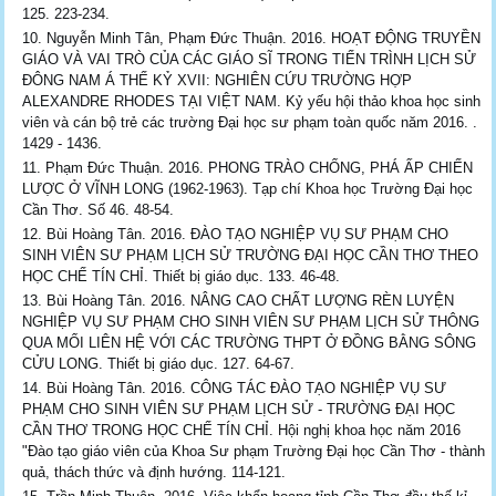
125. 223-234.
Nguyễn Minh Tân, Phạm Đức Thuận. 2016. HOẠT ĐỘNG TRUYỀN
GIÁO VÀ VAI TRÒ CỦA CÁC GIÁO SĨ TRONG TIẾN TRÌNH LỊCH SỬ
ĐÔNG NAM Á THẾ KỶ XVII: NGHIÊN CỨU TRƯỜNG HỢP
ALEXANDRE RHODES TẠI VIỆT NAM. Kỷ yếu hội thảo khoa học sinh
viên và cán bộ trẻ các trường Đại học sư phạm toàn quốc năm 2016. .
1429 - 1436.
Phạm Đức Thuận. 2016. PHONG TRÀO CHỐNG, PHÁ ẤP CHIẾN
LƯỢC Ở VĨNH LONG (1962-1963). Tạp chí Khoa học Trường Đại học
Cần Thơ. Số 46. 48-54.
Bùi Hoàng Tân. 2016. ĐÀO TẠO NGHIỆP VỤ SƯ PHẠM CHO
SINH VIÊN SƯ PHẠM LỊCH SỬ TRƯỜNG ĐẠI HỌC CẦN THƠ THEO
HỌC CHẾ TÍN CHỈ. Thiết bị giáo dục. 133. 46-48.
Bùi Hoàng Tân. 2016. NÂNG CAO CHẤT LƯỢNG RÈN LUYỆN
NGHIỆP VỤ SƯ PHẠM CHO SINH VIÊN SƯ PHẠM LỊCH SỬ THÔNG
QUA MỐI LIÊN HỆ VỚI CÁC TRƯỜNG THPT Ở ĐỒNG BẰNG SÔNG
CỬU LONG. Thiết bị giáo dục. 127. 64-67.
Bùi Hoàng Tân. 2016. CÔNG TÁC ĐÀO TẠO NGHIỆP VỤ SƯ
PHẠM CHO SINH VIÊN SƯ PHẠM LỊCH SỬ - TRƯỜNG ĐẠI HỌC
CẦN THƠ TRONG HỌC CHẾ TÍN CHỈ. Hội nghị khoa học năm 2016
"Đào tạo giáo viên của Khoa Sư phạm Trường Đại học Cần Thơ - thành
quả, thách thức và định hướng. 114-121.