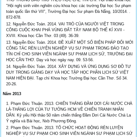
"Hội nghị sinh viên nghiên cứu khoa học các trường Đại học Sư phạm
toàn quốc lần thứ VII", Trường Đại học Sư phạm Đà Nẵng, 10/2014. .
872-878.
Nguyễn Đức Toàn. 2014. VAI TRÒ CỦA NGƯỜI VIỆT TRONG
CÔNG CUỘC KHAI PHÁ VÙNG ĐẤT TÂY NAM BỘ THẾ KỈ XVII -
XVIII. Khoa học Cần Thơ. 03 (49). 36-39.
Nguyễn Đức Toàn. 2014. ĐỀ XUẤT MỘT SỐ BIỆN PHÁP ĐỔI MỚI
CÔNG TÁC RÈN LUYỆN NGHIỆP VỤ SƯ PHẠM TRONG ĐÀO TẠO
TÍN CHỈ CHO SINH VIÊN NGÀNH SƯ PHẠM LỊCH SỬ, TRƯỜNG ĐẠI
HỌC CẦN THƠ. Dạy và học ngày nay. 09. 53-56.
Nguyễn Đức Toàn. 2014. XÂY DỰNG VÀ ỨNG DỤNG SƠ ĐỒ TƯ
DUY TRONG GIẢNG DẠY VÀ HỌC TẬP HỌC PHẦN LỊCH SỬ VIỆT
NAM HIỆN ĐẠI. Tạp chí Khoa học Trường Đại học Cần Thơ. Số 34.
20-26.
Năm 2013
Phạm Đức Thuận. 2013. CHIẾN THẮNG ĐẦM DƠI CÁI NƯỚC CHÀ
LÀ-THẮNG LỢI CỦA TƯ TƯỞNG HCM VỀ CHIẾN TRANH NHÂN
DÂN. Kỷ yếu Hội thảo 50 năm chiến thắng Đầm Dơi Cái Nước Chà La
Ý nghĩa và Bài học, Nxb Phương Đông.
Phạm Đức Thuận. 2013. TỔ CHỨC HOẠT ĐỘNG RÈN LUYỆN
NGHIỆP VỤ SƯ PHẠM CHO SINH VIÊN NGÀNH SƯ PHẠM LỊCH SỬ