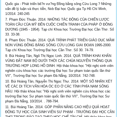
Quốc gia - Phát triển bê?n vư?ng Đồng bằng sông Cửu Long ? Những
vấn đề lý luận và thực tiễn, Nxb Đại học Quốc gia Tp Hồ Chí Minh,
1/2014. 240-245
Phạm Đức Thuận. 2014. NHỮNG TÁC ĐỘNG CỦA CHIẾN LƯỢC
TOÀN CẦU CỦA MỸ ĐẾN CUỘC CHIẾN TRANH CỦA PHÁP Ở ĐÔNG
DƯƠNG (1945 - 1954). Tạp chí Khoa học Trường Đại học Cần Thơ. Số
33. 33-38.
Phạm Đức Thuận. 2014. QUÁ TRÌNH PHÁT TRIỂN GIÁO DỤC MẦM
NON VÙNG ĐỒNG BẰNG SÔNG CỬU LONG GIAI ĐOẠN 1995-2000.
Tạp chí Khoa học Trường Đại học Cần Thơ. Số 30. 74-79.
Bùi Hoàng Tân, Ngô Thị Ngọc Linh. 2014. QUÁ TRÌNH KHAI KHẨN
VÙNG ĐẤT NAM BỘ DƯỚI THỜI CÁC CHÚA NGUYỄN THÔNG QUA
TRƯỜNG HỢP LONG HỒ DINH. Hội thảo khoa học "Hội nghị sinh viên
nghiên cứu khoa học các trường Đại học Sư phạm toàn quốc lần thứ
VII", Trường Đại học Sư phạm Đà Nẵng, 10/2014. 742-748.
Bùi Hoàng Tân, Nguyễn Thị Ngọc Thư. 2014. MỘT SỐ NHẬN XÉT
VỀ CÁC DI TÍCH VĂN HÓA ÓC EO Ở CÁC TỈNH PHÍA NAM SÔNG
HẬU. Hội thảo khoa học "Hội nghị sinh viên nghiên cứu khoa học các
trường Đại học Sư phạm toàn quốc lần thứ VII", Trường Đại học Sư
phạm Đà Nẵng, 10/2014. . 788-794.
Bùi Hoàng Tân. 2014. GÓP PHẦN NÂNG CAO HIỆU QUẢ HOẠT
ĐỘNG TỰ HỌC CỦA SINH VIÊN SƯ PHẠM - TRƯỜNG ĐẠI HỌC CẦN
THƠ TRONG ĐÀO TẠO THEO HỌC CHẾ TÍN CHỈ. Hội thảo khoa học