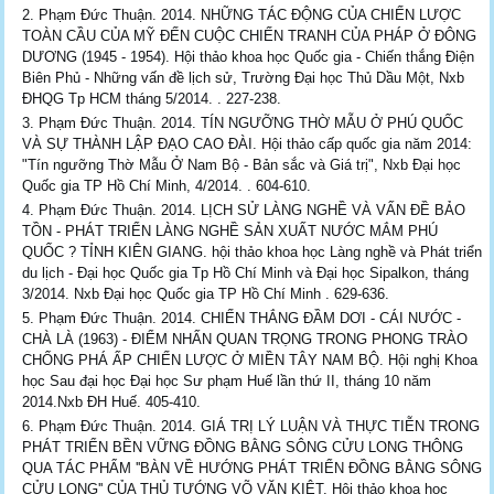
Phạm Đức Thuận. 2014. NHỮNG TÁC ĐỘNG CỦA CHIẾN LƯỢC
TOÀN CẦU CỦA MỸ ĐẾN CUỘC CHIẾN TRANH CỦA PHÁP Ở ĐÔNG
DƯƠNG (1945 - 1954). Hội thảo khoa học Quốc gia - Chiến thắng Điện
Biên Phủ - Những vấn đề lịch sử, Trường Đại học Thủ Dầu Một, Nxb
ĐHQG Tp HCM tháng 5/2014. . 227-238.
Phạm Đức Thuận. 2014. TÍN NGƯỠNG THỜ MẪU Ở PHÚ QUỐC
VÀ SỰ THÀNH LẬP ĐẠO CAO ĐÀI. Hội thảo cấp quốc gia năm 2014:
"Tín ngưỡng Thờ Mẫu Ở Nam Bộ - Bản sắc và Giá trị", Nxb Đại học
Quốc gia TP Hồ Chí Minh, 4/2014. . 604-610.
Phạm Đức Thuận. 2014. LỊCH SỬ LÀNG NGHỀ VÀ VẤN ĐỀ BẢO
TỒN - PHÁT TRIỂN LÀNG NGHỀ SẢN XUẤT NƯỚC MẮM PHÚ
QUỐC ? TỈNH KIÊN GIANG. hội thảo khoa học Làng nghề và Phát triển
du lịch - Đại học Quốc gia Tp Hồ Chí Minh và Đại học Sipalkon, tháng
3/2014. Nxb Đại học Quốc gia TP Hồ Chí Minh . 629-636.
Phạm Đức Thuận. 2014. CHIẾN THẮNG ĐẦM DƠI - CÁI NƯỚC -
CHÀ LÀ (1963) - ĐIỂM NHẤN QUAN TRỌNG TRONG PHONG TRÀO
CHỐNG PHÁ ẤP CHIẾN LƯỢC Ở MIỀN TÂY NAM BỘ. Hội nghị Khoa
học Sau đại học Đại học Sư phạm Huế lần thứ II, tháng 10 năm
2014.Nxb ĐH Huế. 405-410.
Phạm Đức Thuận. 2014. GIÁ TRỊ LÝ LUẬN VÀ THỰC TIỄN TRONG
PHÁT TRIỂN BỀN VỮNG ĐỒNG BẰNG SÔNG CỬU LONG THÔNG
QUA TÁC PHẨM ''BÀN VỀ HƯỚNG PHÁT TRIỂN ĐỒNG BẰNG SÔNG
CỬU LONG'' CỦA THỦ TƯỚNG VÕ VĂN KIỆT. Hội thảo khoa học