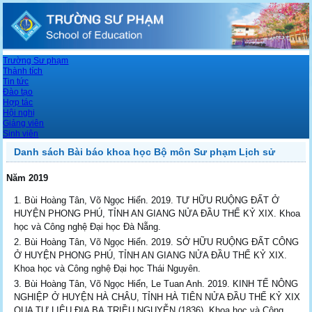
Trường Sư phạm
Thành tích
Tin tức
Đào tạo
Hợp tác
Hội nghị
Giảng viên
Sinh viên
Danh sách Bài báo khoa học Bộ môn Sư phạm Lịch sử
Năm 2019
Bùi Hoàng Tân, Võ Ngọc Hiển. 2019. TƯ HỮU RUỘNG ĐẤT Ở
HUYỆN PHONG PHÚ, TỈNH AN GIANG NỬA ĐẦU THẾ KỶ XIX. Khoa
học và Công nghệ Đại học Đà Nẵng.
Bùi Hoàng Tân, Võ Ngọc Hiển. 2019. SỞ HỮU RUỘNG ĐẤT CÔNG
Ở HUYỆN PHONG PHÚ, TỈNH AN GIANG NỬA ĐẦU THẾ KỶ XIX.
Khoa học và Công nghệ Đại học Thái Nguyên.
Bùi Hoàng Tân, Võ Ngọc Hiển, Le Tuan Anh. 2019. KINH TẾ NÔNG
NGHIỆP Ở HUYỆN HÀ CHÂU, TỈNH HÀ TIÊN NỬA ĐẦU THẾ KỶ XIX
QUA TƯ LIỆU ĐỊA BẠ TRIỀU NGUYỄN (1836). Khoa học và Công