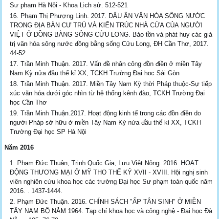
Sư phạm Hà Nội - Khoa Lịch sử. 512-521
Phạm Thị Phượng Linh. 2017. DẤU ẤN VĂN HÓA SÔNG NƯỚC
TRONG ĐỊA BÀN CƯ TRÚ VÀ KIẾN TRÚC NHÀ CỬA CỦA NGƯỜI
VIỆT Ở ĐỒNG BẰNG SÔNG CỬU LONG. Bảo tồn và phát huy các giá
trị văn hóa sông nước đồng bằng sống Cửu Long, ĐH Cần Thơ, 2017.
44-52.
Trần Minh Thuận. 2017. Vấn đề nhân công đồn điền ở miền Tây
Nam Kỳ nửa đầu thế kỉ XX, TCKH Trường Đại học Sài Gòn
Trần Minh Thuận. 2017. Miền Tây Nam Kỳ thời Pháp thuộc-Sự tiếp
xúc văn hóa dưới góc nhìn từ hệ thống kênh đào, TCKH Trường Đại
học Cần Thơ
Trần Minh Thuận.2017. Hoạt động kinh tế trong các đồn điền do
người Pháp sở hữu ở miền Tây Nam Kỳ nửa đầu thế kỉ XX, TCKH
Trường Đại học SP Hà Nội
Năm 2016
Phạm Đức Thuận, Trịnh Quốc Gia, Lưu Việt Nông. 2016. HOẠT
ĐỘNG THƯƠNG MẠI Ở MỸ THO THẾ KỶ XVII - XVIII. Hội nghị sinh
viên nghiên cứu khoa học các trường Đại học Sư phạm toàn quốc năm
2016. . 1437-1444.
Phạm Đức Thuận. 2016. CHÍNH SÁCH "ẤP TÂN SINH" Ở MIỀN
TÂY NAM BỘ NĂM 1964. Tạp chí khoa học và công nghệ - Đại học Đà