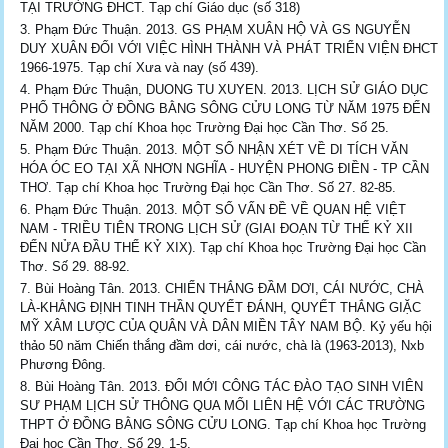
TẠI TRƯỜNG ĐHCT. Tạp chí Giáo dục (số 318)
Phạm Đức Thuận. 2013. GS PHẠM XUÂN HỘ VÀ GS NGUYỄN
DUY XUÂN ĐỐI VỚI VIỆC HÌNH THÀNH VÀ PHÁT TRIỂN VIỆN ĐHCT
1966-1975. Tạp chí Xưa và nay (số 439).
Phạm Đức Thuận, DUONG TU XUYEN. 2013. LỊCH SỬ GIÁO DỤC
PHỔ THÔNG Ở ĐỒNG BẰNG SÔNG CỬU LONG TỪ NĂM 1975 ĐẾN
NĂM 2000. Tạp chí Khoa học Trường Đại học Cần Thơ. Số 25.
Phạm Đức Thuận. 2013. MỘT SỐ NHẬN XÉT VỀ DI TÍCH VĂN
HÓA ÓC EO TẠI XÃ NHƠN NGHĨA - HUYỆN PHONG ĐIỀN - TP CẦN
THƠ. Tạp chí Khoa học Trường Đại học Cần Thơ. Số 27. 82-85.
Phạm Đức Thuận. 2013. MỘT SỐ VẤN ĐỀ VỀ QUAN HỆ VIỆT
NAM - TRIỀU TIÊN TRONG LỊCH SỬ (GIAI ĐOẠN TỪ THẾ KỶ XII
ĐẾN NỬA ĐẦU THẾ KỶ XIX). Tạp chí Khoa học Trường Đại học Cần
Thơ. Số 29. 88-92.
Bùi Hoàng Tân. 2013. CHIẾN THẮNG ĐẦM DƠI, CÁI NƯỚC, CHÀ
LÀ-KHẲNG ĐỊNH TINH THẦN QUYẾT ĐÁNH, QUYẾT THẮNG GIẶC
MỸ XÂM LƯỢC CỦA QUÂN VÀ DÂN MIỀN TÂY NAM BỘ. Kỷ yếu hội
thảo 50 năm Chiến thắng đầm dơi, cái nước, chà là (1963-2013), Nxb
Phương Đông.
Bùi Hoàng Tân. 2013. ĐỔI MỚI CÔNG TÁC ĐÀO TẠO SINH VIÊN
SƯ PHẠM LỊCH SỬ THÔNG QUA MỐI LIÊN HỆ VỚI CÁC TRƯỜNG
THPT Ở ĐỒNG BẰNG SÔNG CỬU LONG. Tạp chí Khoa học Trường
Đại học Cần Thơ. Số 29. 1-5.