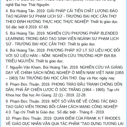
nghệ Đại học Thái Nguyên.
Bùi Hoàng Tân. 2019. GIẢI PHÁP CẢI TIẾN CHẤT LƯỢNG ĐÀO
TẠO NGÀNH SƯ PHẠM LỊCH SỬ - TRƯỜNG ĐẠI HỌC CẦN THƠ
THEO ĐỊNH HƯỚNG THỰC HỌC THỰC NGHIỆP. Thiết bị giáo dục.
Số đặc biệt 8.2019. 67-69.
Bùi Hoàng Tân. 2019. NGHIÊN CỨU PHƯƠNG PHÁP BLENDED
LEARNING TRONG ĐÀO TẠO SINH VIÊN NGÀNH SƯ PHẠM LỊCH
SỬ - TRƯỜNG ĐẠI HỌC CẦN THƠ. Thiết bị giáo dục.
Bùi Hoàng Tân. 2019. PHƯƠNG PHÁP XỬ LÝ SỬ LIỆU HỌC ĐỐI
VỚI SỬ LIỆU HÁN – NÔM: NGHIÊN CỨU TRƯỜNG HỢP ĐỊA BẠ
TRIỀU NGUYỄN. Thiết bị giáo dục.
Nguyễn Văn Kham, Bùi Hoàng Tân. 2019. NGHIÊN CỨU VÀ GIẢNG
DẠY VỀ CHÍNH SÁCH NÔNG NGHIỆP Ở MIỀN NAM VIỆT NAM (1955
– 1963) TẠI TRƯỜNG ĐẠI HỌC CẦN THƠ. Dạy và Học ngày nay.
Phạm Đức Thuận. 2019. PHONG TRÀO ĐẤU TRANH CHỐNG DỒN
DÂN, PHÁ ẤP CHIẾN LƯỢC Ở SÓC TRĂNG (1964 – 1965). Tạp chí
Khoa học Đại học An Giang. 22 (1) - 2019. 22-28.
Phạm Đức Thuận. 2019. MỘT SỐ VẤN ĐỀ VỀ CÔNG TÁC ĐÀO
TẠO GIÁO VIÊN TRONG BỐI CẢNH CÁCH MẠNG CÔNG NGHIỆP
4.0. Tạp chí Thiết bị Giáo duc. Số đặc biệt - Tháng 8 - 2019.
Phạm Đức Thuận. 2019. QUAN ĐIỂM CỦA FRANK H.T RHODES
VỀ GIÁO DỤC NHÂN VĂN QUA TÁC PHẨM "TẠO DỰNG TƯƠNG LAI