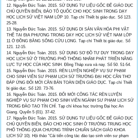
12. Nguyễn Đức Toàn. 2015. SỬ DỤNG TƯ LIỆU GỐC ĐỂ GIÁO DỤC
CHỦ QUYỀN BIỂN, ĐẢO TỔ QUỐC CHO HỌC SINH TRONG DẠY
HỌC LỊCH SỬ VIỆT NAM LỚP 10. Tạp chí Thiết bị giáo dục. Số 123.
25-28.
13. Nguyễn Đức Toàn. 2015. SỬ DỤNG DI SẢN VĂN HÓA PHI VẬT
THỂ TẠI ĐỊA PHƯƠNG TRONG DẠY HỌC LỊCH SỬ VIỆT NAM LỚP
11 Ở ĐỒNG BẰNG SÔNG CỬU LONG. Tạp chí Thiết bị giáo dục. Số
121. 12-15.
14. Nguyễn Đức Toàn. 2015. SỬ DỤNG SƠ ĐỒ TƯ DUY TRONG DẠY
HỌC LỊCH SỬ Ở TRƯỜNG PHỔ THÔNG NHẰM PHÁT TRIỂN NĂNG
LỰC TỰ HỌC CỦA HỌC SINH. Đồng Tháp xưa và nay. Số 50. 51-54.
15. Nguyễn Đức Toàn. 2015. RÈN LUYỆN NGHIỆP VỤ SƯ PHẠM
CHO SINH VIÊN SƯ PHẠM LỊCH SỬ TRƯỜNG ĐẠI HỌC CẦN THƠ
ĐÁP ỨNG ĐỔI MỚI CĂN BẢN TOÀN DIỆN GIÁO DỤC. Tạp chí Thiết
bị giáo dục. Số 120. 73-76.
16. Nguyễn Đức Toàn. 2015. ĐỔI MỚI CÔNG TÁC RÈN LUYỆN
NGHIỆP VỤ SƯ PHẠM CHO SINH VIÊN NGÀNH SƯ PHẠM LỊCH SỬ
TRONG ĐÀO TẠO TÍN CHỈ. Tạp chí khoa học trường Đại học An
Giang. Quyển 5 (01). 37-42.
17. Nguyễn Đức Toàn. 2015. SỬ DỤNG TƯ LIỆU GỐC ĐỂ GIÁO DỤC
CHỦ QUYỀN BIỂN, ĐẢO CHO HỌC SINH Ở TRƯỜNG TRUNG HỌC
PHỔ THÔNG (QUA CHƯƠNG TRÌNH CHUẨN SÁCH GIÁO KHOA
LỊCH SỬ 10). Hội thảo "Cải tiến công tác đào tạo sinh viên sư phạm