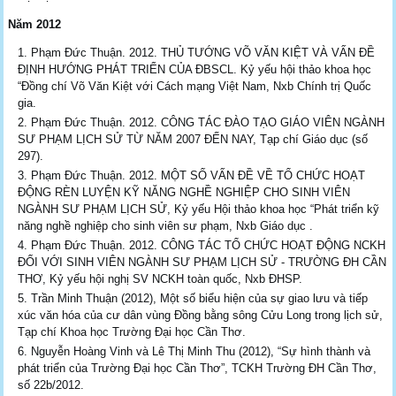
Năm 2012
Phạm Đức Thuận. 2012. THỦ TƯỚNG VÕ VĂN KIỆT VÀ VẤN ĐỀ
ĐỊNH HƯỚNG PHÁT TRIỂN CỦA ĐBSCL. Kỷ yếu hội thảo khoa học
“Đồng chí Võ Văn Kiệt với Cách mạng Việt Nam, Nxb Chính trị Quốc
gia.
Phạm Đức Thuận. 2012. CÔNG TÁC ĐÀO TẠO GIÁO VIÊN NGÀNH
SƯ PHẠM LỊCH SỬ TỪ NĂM 2007 ĐẾN NAY, Tạp chí Giáo dục (số
297).
Phạm Đức Thuận. 2012. MỘT SỐ VẤN ĐỀ VỀ TỔ CHỨC HOẠT
ĐỘNG RÈN LUYỆN KỸ NĂNG NGHỀ NGHIỆP CHO SINH VIÊN
NGÀNH SƯ PHẠM LỊCH SỬ, Kỷ yếu Hội thảo khoa học “Phát triển kỹ
năng nghề nghiệp cho sinh viên sư phạm, Nxb Giáo dục .
Phạm Đức Thuận. 2012. CÔNG TÁC TỔ CHỨC HOẠT ĐỘNG NCKH
ĐỐI VỚI SINH VIÊN NGÀNH SƯ PHẠM LỊCH SỬ - TRƯỜNG ĐH CẦN
THƠ, Kỷ yếu hội nghị SV NCKH toàn quốc, Nxb ĐHSP.
Trần Minh Thuận (2012), Một số biểu hiện của sự giao lưu và tiếp
xúc văn hóa của cư dân vùng Đồng bằng sông Cửu Long trong lịch sử,
Tạp chí Khoa học Trường Đại học Cần Thơ.
Nguyễn Hoàng Vinh và Lê Thị Minh Thu (2012), “Sự hình thành và
phát triển của Trường Đại học Cần Thơ”, TCKH Trường ĐH Cần Thơ,
số 22b/2012.