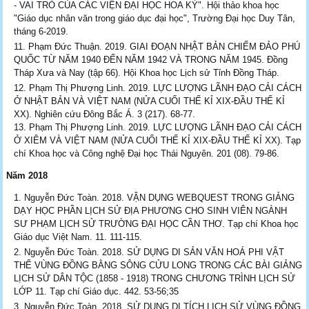
- VAI TRÒ CỦA CÁC VIỆN ĐẠI HỌC HOA KỲ". Hội thảo khoa học
"Giáo dục nhân văn trong giáo dục đại học", Trường Đại học Duy Tân,
tháng 6-2019.
Phạm Đức Thuận. 2019. GIAI ĐOẠN NHẬT BẢN CHIẾM ĐẢO PHÚ
QUỐC TỪ NĂM 1940 ĐẾN NĂM 1942 VÀ TRONG NĂM 1945. Đồng
Tháp Xưa và Nay (tập 66). Hội Khoa học Lịch sử Tỉnh Đồng Tháp.
Phạm Thị Phượng Linh. 2019. LỰC LƯỢNG LÃNH ĐẠO CẢI CÁCH
Ở NHẬT BẢN VÀ VIỆT NAM (NỬA CUỐI THẾ KỈ XIX-ĐẦU THẾ KỈ
XX). Nghiên cứu Đông Bắc Á. 3 (217). 68-77.
13. Phạm Thị Phượng Linh. 2019. LỰC LƯỢNG LÃNH ĐẠO CẢI CÁCH
Ở XIÊM VÀ VIỆT NAM (NỬA CUỐI THẾ KỈ XIX-ĐẦU THẾ KỈ XX). Tạp
chí Khoa học và Công nghệ Đại học Thái Nguyên. 201 (08). 79-86.
Năm 2018
Nguyễn Đức Toàn. 2018. VẬN DỤNG WEBQUEST TRONG GIẢNG
DẠY HỌC PHẦN LỊCH SỬ ĐỊA PHƯƠNG CHO SINH VIÊN NGÀNH
SƯ PHẠM LỊCH SỬ TRƯỜNG ĐẠI HỌC CẦN THƠ. Tạp chí Khoa học
Giáo dục Việt Nam. 11. 111-115.
Nguyễn Đức Toàn. 2018. SỬ DỤNG DI SẢN VĂN HOÁ PHI VẬT
THỂ VÙNG ĐỒNG BẰNG SÔNG CỬU LONG TRONG CÁC BÀI GIẢNG
LỊCH SỬ DÂN TỘC (1858 - 1918) TRONG CHƯƠNG TRÌNH LỊCH SỬ
LỚP 11. Tạp chí Giáo dục. 442. 53-56;35
Nguyễn Đức Toàn. 2018. SỬ DỤNG DI TÍCH LỊCH SỬ VÙNG ĐỒNG