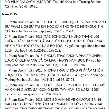
MÔ HÌNH CẢI CÁCH “NỬA VỜI”. Tạp chí Khoa học Trường Đại học
Cần Thơ. Số 46. 90-95.
Năm 2015
Phạm Đức Thuận. 2015. CÔNG TÁC ĐÀO TẠO GIÁO VIÊN NGÀNH
SƯ PHẠM LỊCH SỬ TẠI ĐAI HỌC CẦN THƠ THEO HỆ THỐNG TÍN
CHỈ. tạp chí dạy và học ngày nay. 7/2015. 71-74.
Phạm Đức Thuận. 2015. TÁC ĐỘNG CỦA NHỮNG THẮNG LỢI
TRÊN CHIẾN TRƯỜNG CÀ MAU ĐẾN PHONG TRÀO CHỐNG PHÁ
ẤP CHIẾN LƯỢC Ở TÂY NAM BỘ 1963. Kỷ yếu hội nghị khoa hoc trẻ
2015 - Đại học Huế, 10/2015. . 275-282.
Phạm Đức Thuận. 2015. PHONG TRÀO CHỐNG PHÁ ẤP CHIẾN
LƯỢC Ở KIÊN GIANG VÀ CÀ MAU TRONG NĂM 1964. Kỷ yếu hội
nghị khoa hoc trẻ 2015 - Đại học Huế, 10/2015. . 283-287.
Phạm Đức Thuận. 2015. PHONG TRÀO CHỐNG PHÁ "ẤP CHIẾN
LƯỢC" Ở MIỀN TÂY NAM BỘ TRONG NĂM 1964. Tạp chí Khoa học -
Trường Đại học Sư phạm Hà Nội 2. số 36. 87-94.
Phạm Đức Thuận. 2015. QUỐC SÁCH "ẤP CHIẾN LƯỢC" CỦA MỸ
VÀ CHÍNH QUYỀN SÀI GÒN Ở MIỀN TÂY NAM BỘ (1962 - 1963).
Tạp chí Lịch sử quân sự. số 287. 34-39.
Phạm Đức Thuận. 2015. MỘT SỐ VẤN ĐỀ VỀ CHƯƠNG TRÌNH
ĐÀO TẠO GIÁO VIÊN NGÀNH SƯ PHẠM LỊCH SỬ - TRƯỜNG ĐẠI
HỌC CẦN THƠ THEO HỆ THỐNG TÍN CHỈ. KỶ YẾU HỘI THẢO NĂM