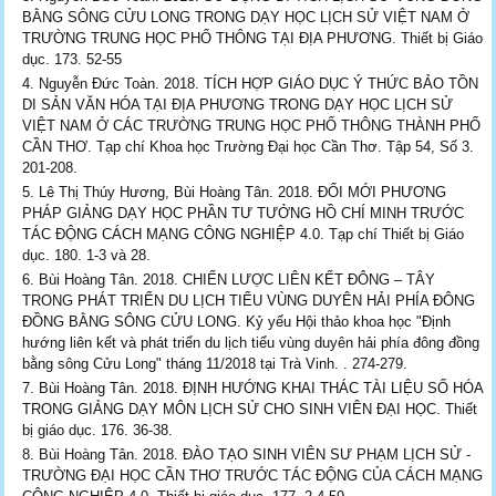
BẰNG SÔNG CỬU LONG TRONG DẠY HỌC LỊCH SỬ VIỆT NAM Ở
TRƯỜNG TRUNG HỌC PHỔ THÔNG TẠI ĐỊA PHƯƠNG. Thiết bị Giáo
dục. 173. 52-55
Nguyễn Đức Toàn. 2018. TÍCH HỢP GIÁO DỤC Ý THỨC BẢO TỒN
DI SẢN VĂN HÓA TẠI ĐỊA PHƯƠNG TRONG DẠY HỌC LỊCH SỬ
VIỆT NAM Ở CÁC TRƯỜNG TRUNG HỌC PHỔ THÔNG THÀNH PHỐ
CẦN THƠ. Tạp chí Khoa học Trường Đại học Cần Thơ. Tập 54, Số 3.
201-208.
Lê Thị Thúy Hương, Bùi Hoàng Tân. 2018. ĐỔI MỚI PHƯƠNG
PHÁP GIẢNG DẠY HỌC PHẦN TƯ TƯỞNG HỒ CHÍ MINH TRƯỚC
TÁC ĐỘNG CÁCH MẠNG CÔNG NGHIỆP 4.0. Tạp chí Thiết bị Giáo
dục. 180. 1-3 và 28.
Bùi Hoàng Tân. 2018. CHIẾN LƯỢC LIÊN KẾT ĐÔNG – TÂY
TRONG PHÁT TRIỂN DU LỊCH TIỂU VÙNG DUYÊN HẢI PHÍA ĐÔNG
ĐỒNG BẰNG SÔNG CỬU LONG. Kỷ yếu Hội thảo khoa học "Định
hướng liên kết và phát triển du lịch tiểu vùng duyên hải phía đông đồng
bằng sông Cửu Long" tháng 11/2018 tại Trà Vinh. . 274-279.
Bùi Hoàng Tân. 2018. ĐỊNH HƯỚNG KHAI THÁC TÀI LIỆU SỐ HÓA
TRONG GIẢNG DẠY MÔN LỊCH SỬ CHO SINH VIÊN ĐẠI HỌC. Thiết
bị giáo dục. 176. 36-38.
Bùi Hoàng Tân. 2018. ĐÀO TẠO SINH VIÊN SƯ PHẠM LỊCH SỬ -
TRƯỜNG ĐẠI HỌC CẦN THƠ TRƯỚC TÁC ĐỘNG CỦA CÁCH MẠNG