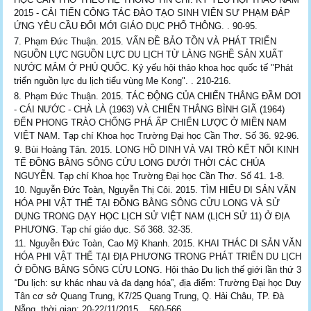
2015 - CẢI TIẾN CÔNG TÁC ĐÀO TẠO SINH VIÊN SƯ PHẠM ĐÁP
ỨNG YÊU CẦU ĐỔI MỚI GIÁO DỤC PHỔ THÔNG. . 90-95.
Phạm Đức Thuận. 2015. VẤN ĐỀ BẢO TỒN VÀ PHÁT TRIỂN
NGUỒN LỰC NGUỒN LỰC DU LỊCH TỪ LÀNG NGHỀ SẢN XUẤT
NƯỚC MẮM Ở PHÚ QUỐC. Kỷ yếu hội thảo khoa học quốc tế "Phát
triển nguồn lực du lịch tiểu vùng Me Kong". . 210-216.
Phạm Đức Thuận. 2015. TÁC ĐỘNG CỦA CHIẾN THẮNG ĐẦM DƠI
- CÁI NƯỚC - CHÀ LÀ (1963) VÀ CHIẾN THẮNG BÌNH GIÃ (1964)
ĐẾN PHONG TRÀO CHỐNG PHÁ ẤP CHIẾN LƯỢC Ở MIỀN NAM
VIỆT NAM. Tạp chí Khoa học Trường Đại học Cần Thơ. Số 36. 92-96.
9. Bùi Hoàng Tân. 2015. LONG HỒ DINH VÀ VAI TRÒ KẾT NỐI KINH
TẾ ĐỒNG BẰNG SÔNG CỬU LONG DƯỚI THỜI CÁC CHÚA
NGUYỄN. Tạp chí Khoa học Trường Đại học Cần Thơ. Số 41. 1-8.
10. Nguyễn Đức Toàn, Nguyễn Thị Côi. 2015. TÌM HIỂU DI SẢN VĂN
HÓA PHI VẬT THỂ TẠI ĐỒNG BẰNG SÔNG CỬU LONG VÀ SỬ
DỤNG TRONG DẠY HỌC LỊCH SỬ VIỆT NAM (LỊCH SỬ 11) Ở ĐỊA
PHƯƠNG. Tạp chí giáo dục. Số 368. 32-35.
11. Nguyễn Đức Toàn, Cao Mỹ Khanh. 2015. KHAI THÁC DI SẢN VĂN
HÓA PHI VẬT THỂ TẠI ĐỊA PHƯƠNG TRONG PHÁT TRIỂN DU LỊCH
Ở ĐỒNG BẰNG SÔNG CỬU LONG. Hội thảo Du lịch thế giới lần thứ 3
“Du lịch: sự khác nhau và đa dạng hóa”, địa điểm: Trường Đại học Duy
Tân cơ sở Quang Trung, K7/25 Quang Trung, Q. Hải Châu, TP. Đà
Nẵng, thời gian: 20-22/11/2015. . 560-566.