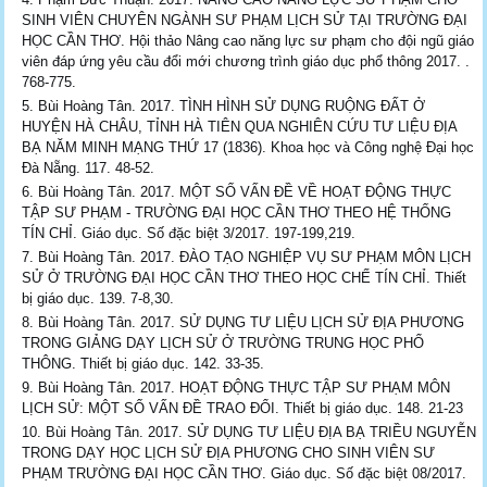
SINH VIÊN CHUYÊN NGÀNH SƯ PHẠM LỊCH SỬ TẠI TRƯỜNG ĐẠI
HỌC CẦN THƠ. Hội thảo Nâng cao năng lực sư phạm cho đội ngũ giáo
viên đáp ứng yêu cầu đổi mới chương trình giáo dục phổ thông 2017. .
768-775.
Bùi Hoàng Tân. 2017. TÌNH HÌNH SỬ DỤNG RUỘNG ĐẤT Ở
HUYỆN HÀ CHÂU, TỈNH HÀ TIÊN QUA NGHIÊN CỨU TƯ LIỆU ĐỊA
BẠ NĂM MINH MẠNG THỨ 17 (1836). Khoa học và Công nghệ Đại học
Đà Nẵng. 117. 48-52.
Bùi Hoàng Tân. 2017. MỘT SỐ VẤN ĐỀ VỀ HOẠT ĐỘNG THỰC
TẬP SƯ PHẠM - TRƯỜNG ĐẠI HỌC CẦN THƠ THEO HỆ THỐNG
TÍN CHỈ. Giáo dục. Số đặc biệt 3/2017. 197-199,219.
Bùi Hoàng Tân. 2017. ĐÀO TẠO NGHIỆP VỤ SƯ PHẠM MÔN LỊCH
SỬ Ở TRƯỜNG ĐẠI HỌC CẦN THƠ THEO HỌC CHẾ TÍN CHỈ. Thiết
bị giáo dục. 139. 7-8,30.
Bùi Hoàng Tân. 2017. SỬ DỤNG TƯ LIỆU LỊCH SỬ ĐỊA PHƯƠNG
TRONG GIẢNG DẠY LỊCH SỬ Ở TRƯỜNG TRUNG HỌC PHỔ
THÔNG. Thiết bị giáo dục. 142. 33-35.
Bùi Hoàng Tân. 2017. HOẠT ĐỘNG THỰC TẬP SƯ PHẠM MÔN
LỊCH SỬ: MỘT SỐ VẤN ĐỀ TRAO ĐỔI. Thiết bị giáo dục. 148. 21-23
Bùi Hoàng Tân. 2017. SỬ DỤNG TƯ LIỆU ĐỊA BẠ TRIỀU NGUYỄN
TRONG DẠY HỌC LỊCH SỬ ĐỊA PHƯƠNG CHO SINH VIÊN SƯ
PHẠM TRƯỜNG ĐẠI HỌC CẦN THƠ. Giáo dục. Số đặc biệt 08/2017.