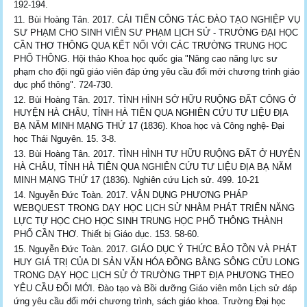
192-194.
Bùi Hoàng Tân. 2017. CẢI TIẾN CÔNG TÁC ĐÀO TẠO NGHIỆP VỤ
SƯ PHẠM CHO SINH VIÊN SƯ PHẠM LỊCH SỬ - TRƯỜNG ĐẠI HỌC
CẦN THƠ THÔNG QUA KẾT NỐI VỚI CÁC TRƯỜNG TRUNG HỌC
PHỔ THÔNG. Hội thảo Khoa học quốc gia "Nâng cao năng lực sư
phạm cho đội ngũ giáo viên đáp ứng yêu cầu đổi mới chương trình giáo
dục phổ thông". 724-730.
Bùi Hoàng Tân. 2017. TÌNH HÌNH SỞ HỮU RUỘNG ĐẤT CÔNG Ở
HUYỆN HÀ CHÂU, TỈNH HÀ TIÊN QUA NGHIÊN CỨU TƯ LIỆU ĐỊA
BẠ NĂM MINH MẠNG THỨ 17 (1836). Khoa học và Công nghệ- Đại
học Thái Nguyên. 15. 3-8.
Bùi Hoàng Tân. 2017. TÌNH HÌNH TƯ HỮU RUỘNG ĐẤT Ở HUYỆN
HÀ CHÂU, TỈNH HÀ TIÊN QUA NGHIÊN CỨU TƯ LIỆU ĐỊA BẠ NĂM
MINH MẠNG THỨ 17 (1836). Nghiên cứu Lịch sử. 499. 10-21
Nguyễn Đức Toàn. 2017. VẬN DỤNG PHƯƠNG PHÁP
WEBQUEST TRONG DẠY HỌC LỊCH SỬ NHẰM PHÁT TRIỂN NĂNG
LỰC TỰ HỌC CHO HỌC SINH TRUNG HỌC PHỔ THÔNG THÀNH
PHỐ CẦN THƠ. Thiết bị Giáo dục. 153. 58-60.
Nguyễn Đức Toàn. 2017. GIÁO DỤC Ý THỨC BẢO TỒN VÀ PHÁT
HUY GIÁ TRỊ CỦA DI SẢN VĂN HÓA ĐỒNG BẰNG SÔNG CỬU LONG
TRONG DẠY HỌC LỊCH SỬ Ở TRƯỜNG THPT ĐỊA PHƯƠNG THEO
YÊU CẦU ĐỔI MỚI. Đào tạo và Bồi dưỡng Giáo viên môn Lịch sử đáp
ứng yêu cầu đổi mới chương trình, sách giáo khoa. Trường Đại học