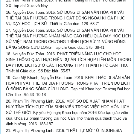
Trần Minh Thuận. 2016. Việc khẩn hoang tỉnh Cần Thơ đầu thế kỉ
XX, tạp chí Xưa và Nay
Nguyễn Đức Toàn. 2016. SỬ DỤNG DI SẢN VĂN HÓA PHI VẬT
THỂ TẠI ĐỊA PHƯƠNG TRONG HOẠT ĐỘNG NGOẠI KHÓA PHỤC
VỤ DẠY HỌC LỊCH SỬ. Thiết bị Giáo dục. 128. 68-71.
Nguyễn Đức Toàn. 2016. SỬ DỤNG DI SẢN VĂN HÓA PHI VẬT
THỂ TẠI ĐỊA PHƯƠNG NHẰM NÂNG CAO HIỆU QUẢ DẠY HỌC LỊCH
SỬ VIỆT NAM TRONG CHƯƠNG TRÌNH LỊCH SỬ 11 VÙNG ĐỒNG
BẰNG SÔNG CỬU LONG. Tạp chí Giáo dục. 375. 38-41.
Nguyễn Đức Toàn. 2016. PHÁT TRIỂN NĂNG LỰC CHO HỌC
SINH THÔNG QUA THỰC HIỆN DỰ ÁN TÍCH HỢP LIÊN MÔN TRONG
DẠY HỌC LỊCH SỬ Ở CÁC TRƯỜNG THPT THÀNH PHỐ CẦN THƠ.
Thiết bị Giáo dục. Số Đặc biệt. 55-57.
Cao Mỹ Khanh, Nguyễn Đức Toàn. 2016. KHAI THÁC DI SẢN VĂN
HÓA PHI VẬT THỂ TẠI ĐỊA PHƯƠNG TRONG PHÁT TRIỂN DU LỊCH
Ở ĐỒNG BẰNG SÔNG CỬU LONG. Tạp chí Khoa học Trường Đại học
Cần Thơ. Số 43. 10-18.
Phạm Thị Phượng Linh. 2016. MỘT SỐ ĐỀ XUẤT NHẰM PHÁT
HUY TÍNH TÍCH CỰC CỦA SINH VIÊN TRONG VIỆC HỌC MÔN LỊCH
SỬ THẾ GIỚI. Kỷ yếu Hội nghị Khoa học năm 2016 Đào tạo giáo viên
của Khoa sư phạm trường Đại học Cần Thơ thành quả thách thức và
định hướng. 2016. 183-187.
Phạm Thị Phượng Linh. 2016. “TRẬT TỰ MỚI” Ở INDONESIA -