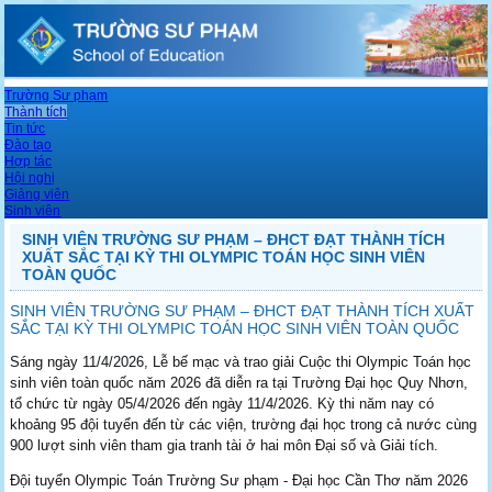
Trường Sư phạm
Thành tích
Tin tức
Đào tạo
Hợp tác
Hội nghị
Giảng viên
Sinh viên
SINH VIÊN TRƯỜNG SƯ PHẠM – ĐHCT ĐẠT THÀNH TÍCH
XUẤT SẮC TẠI KỲ THI OLYMPIC TOÁN HỌC SINH VIÊN
TOÀN QUỐC
SINH VIÊN TRƯỜNG SƯ PHẠM – ĐHCT ĐẠT THÀNH TÍCH XUẤT
SẮC TẠI KỲ THI OLYMPIC TOÁN HỌC SINH VIÊN TOÀN QUỐC
Sáng ngày 11/4/2026, Lễ bế mạc và trao giải Cuộc thi Olympic Toán học
sinh viên toàn quốc năm 2026 đã diễn ra tại Trường Đại học Quy Nhơn,
tổ chức từ ngày 05/4/2026 đến ngày 11/4/2026. Kỳ thi năm nay có
khoảng 95 đội tuyển đến từ các viện, trường đại học trong cả nước cùng
900 lượt sinh viên tham gia tranh tài ở hai môn Đại số và Giải tích.
Đội tuyển Olympic Toán Trường Sư phạm - Đại học Cần Thơ năm 2026