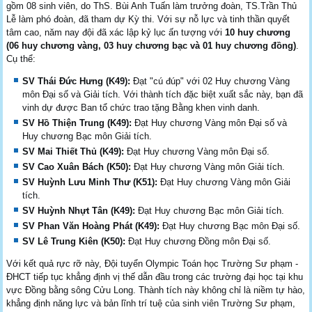
gồm 08 sinh viên, do ThS. Bùi Anh Tuấn làm trưởng đoàn, TS.Trần Thủ
Lễ làm phó đoàn, đã tham dự Kỳ thi. Với sự nỗ lực và tinh thần quyết
tâm cao, năm nay đội đã xác lập kỷ lục ấn tượng với
10 huy chương
(06 huy chương vàng, 03 huy chương bạc và 01 huy chương đồng)
.
Cụ thể:
SV Thái Đức Hưng (K49):
Đạt "cú đúp" với 02 Huy chương Vàng
môn Đại số và Giải tích. Với thành tích đặc biệt xuất sắc này, bạn đã
vinh dự được Ban tổ chức trao tặng Bằng khen vinh danh.
SV Hồ Thiện Trung (K49):
Đạt Huy chương Vàng môn Đại số và
Huy chương Bạc môn Giải tích.
SV Mai Thiết Thủ (K49):
Đạt Huy chương Vàng môn Đại số.
SV Cao Xuân Bách (K50):
Đạt Huy chương Vàng môn Giải tích.
SV Huỳnh Lưu Minh Thư (K51):
Đạt Huy chương Vàng môn Giải
tích.
SV Huỳnh Nhựt Tân (K49):
Đạt Huy chương Bạc môn Giải tích.
SV Phan Văn Hoàng Phát (K49):
Đạt Huy chương Bạc môn Đại số.
SV Lê Trung Kiên (K50):
Đạt Huy chương Đồng môn Đại số.
Với kết quả rực rỡ này, Đội tuyển Olympic Toán học Trường Sư phạm -
ĐHCT tiếp tục khẳng định vị thế dẫn đầu trong các trường đại học tại khu
vực Đồng bằng sông Cửu Long. Thành tích này không chỉ là niềm tự hào,
khẳng định năng lực và bản lĩnh trí tuệ của sinh viên Trường Sư phạm,