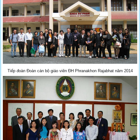
Tiếp đoàn Đoàn cán bộ giáo viên ĐH Phranakhon Rajabhat năm 2014