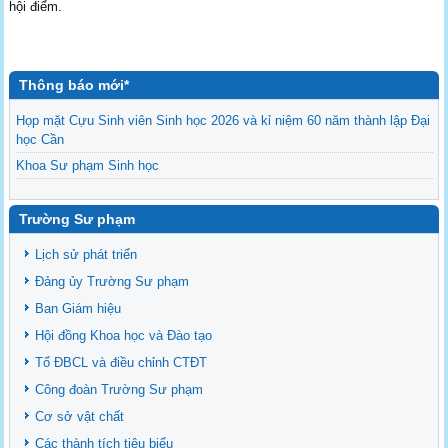
hội điểm.
Thông báo mới*
Họp mặt Cựu Sinh viên Sinh học 2026 và kỉ niệm 60 năm thành lập Đại
học Cần
Khoa Sư phạm Sinh học
Danh sách BCS và BCH các lớp Khoa Sư phạm Sinh học
Mời họp mặt Cựu Sinh viên Bộ môn Sư phạm Sinh học 2024
Trường Sư phạm
Ngành Sư phạm Khoa học Tự nhiên
Lịch sử phát triển
Tổ chức nhân sự Khoa Sư phạm Sinh học
Đảng ủy Trường Sư phạm
Ban Giám hiệu
Hội đồng Khoa học và Đào tạo
Tổ ĐBCL và điều chỉnh CTĐT
Công đoàn Trường Sư phạm
Cơ sở vật chất
Các thành tích tiêu biểu