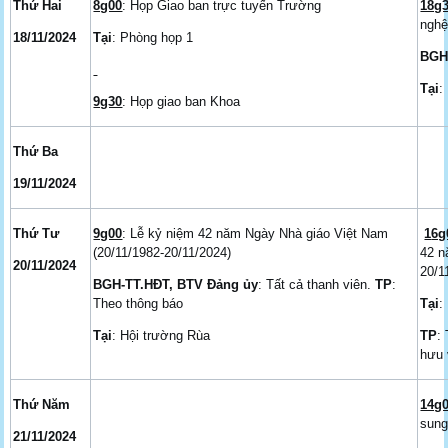
Thứ Hai
8g00
: Họp Giao ban trực tuyến Trường
18g
nghệ
18/11/2024
Tại
: Phòng họp 1
BGH
Tại
:
9g30
: Họp giao ban Khoa
Thứ Ba
19/11/2024
Thứ Tư
9g00
: Lễ kỷ niệm 42 năm Ngày Nhà giáo Việt Nam
1
6g
(20/11/1982-20/11/2024)
42 n
20/11/2024
20/1
BGH-TT.HĐT, BTV Đảng ủy
: Tất cả thanh viên.
TP
:
Theo thông báo
Tại
:
Tại
: Hội trường Rùa
TP
:
hưu 
Thứ Năm
14g
sung
21/11/2024