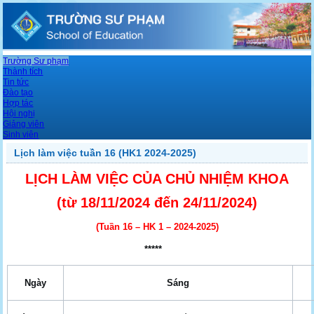
Trường Sư phạm
Thành tích
Tin tức
Đào tạo
Hợp tác
Hội nghị
Giảng viên
Sinh viên
Lịch làm việc tuần 16 (HK1 2024-2025)
LỊCH LÀM VIỆC CỦA CHỦ NHIỆM KHOA
(từ 18/11/2024
đến 24/11/2024
)
(Tuần 16 – HK 1 – 2024-2025)
*****
Ngày
Sáng