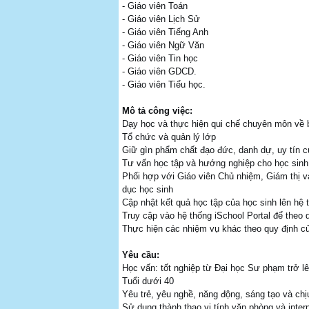
- Giáo viên Toán
- Giáo viên Lịch Sử
- Giáo viên Tiếng Anh
- Giáo viên Ngữ Văn
- Giáo viên Tin học
- Giáo viên GDCD.
- Giáo viên Tiểu học.
Mô tả công việc:
Dạy học và thực hiện qui chế chuyên môn về
Tổ chức và quản lý lớp
Giữ gìn phẩm chất đạo đức, danh dự, uy tín 
Tư vấn học tập và hướng nghiệp cho học sinh
Phối hợp với Giáo viên Chủ nhiệm, Giám thị và
dục học sinh
Cập nhật kết quả học tập của học sinh lên hệ 
Truy cập vào hệ thống iSchool Portal để theo 
Thực hiện các nhiệm vụ khác theo quy định củ
Yêu cầu:
Học vấn: tốt nghiệp từ Đại học Sư phạm trở l
Tuổi dưới 40
Yêu trẻ, yêu nghề, năng động, sáng tạo và chị
Sử dụng thành thạo vi tính văn phòng và inter