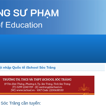
i nhập Quốc tế iSchool Sóc Trăng
 Sóc Trăng cần tuyển: