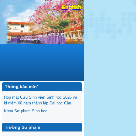
English
Thông báo mới*
Họp mặt Cựu Sinh viên Sinh học 2026 và
kỉ niệm 60 năm thành lập Đại học Cần
Khoa Sư phạm Sinh học
Danh sách BCS và BCH các lớp Khoa Sư
phạm Sinh học
Trường Sư phạm
Mời họp mặt Cựu Sinh viên Bộ môn Sư