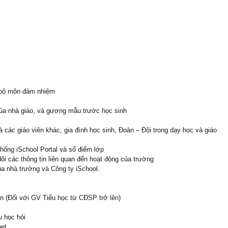
 bộ môn đảm nhiệm
của nhà giáo, và gương mẫu trước học sinh
 các giáo viên khác, gia đình học sinh, Đoàn – Đội trong dạy học và giáo
thống iSchool Portal và sổ điểm lớp
dõi các thông tin liên quan đến hoạt động của trường
a nhà trường và Công ty iSchool.
ên (Đối với GV Tiểu học từ CĐSP trở lên)
u học hỏi
net