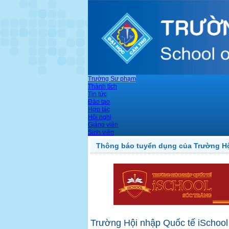
Trường Sư phạm
Thành tích
Tin tức
Đào tạo
Hợp tác
Hội nghị
Giảng viên
Sinh viên
Thông báo tuyển dụng của Trường Hộ
Trường Hội nhập Quốc tế iSchool