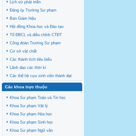
Lịch sử phát triển
phạm Sinh học 2024
Ngành Sư phạm Khoa học Tự nhiên
Đảng ủy Trường Sư phạm
Tổ chức nhân sự Khoa Sư phạm Sinh học
Ban Giám hiệu
Hội đồng Khoa học và Đào tạo
Tổ ĐBCL và điều chỉnh CTĐT
Công đoàn Trường Sư phạm
Cơ sở vật chất
Các thành tích tiêu biểu
Lãnh đạo các thời kì
Các thế hệ cựu sinh viên thành đạt
Các khoa trực thuộc
Khoa Sư phạm Toán và Tin học
Khoa Sư phạm Vật lý
Khoa Sư phạm Hóa học
Khoa Sư phạm Sinh học
Khoa Sư phạm Ngữ văn