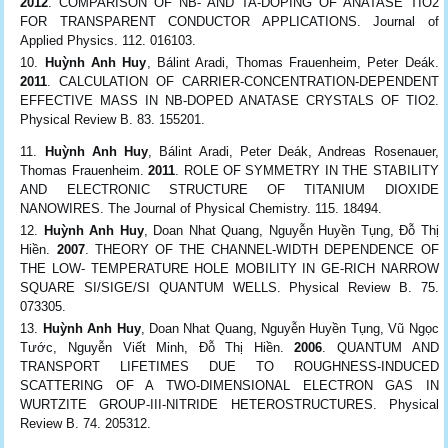
2012
. COMPARISON OF NB- AND TA-DOPING OF ANATASE TIO2
FOR TRANSPARENT CONDUCTOR APPLICATIONS. Journal of
Applied Physics. 112. 016103.
Huỳnh Anh Huy
, Bálint Aradi, Thomas Frauenheim, Peter Deák.
2011
. CALCULATION OF CARRIER-CONCENTRATION-DEPENDENT
EFFECTIVE MASS IN NB-DOPED ANATASE CRYSTALS OF TIO2.
Physical Review B. 83. 155201.
Huỳnh Anh Huy
, Bálint Aradi, Peter Deák, Andreas Rosenauer,
Thomas Frauenheim.
2011
. ROLE OF SYMMETRY IN THE STABILITY
AND ELECTRONIC STRUCTURE OF TITANIUM DIOXIDE
NANOWIRES. The Journal of Physical Chemistry. 115. 18494.
Huỳnh Anh Huy
, Doan Nhat Quang, Nguyễn Huyền Tụng, Đỗ Thị
Hiền.
2007
. THEORY OF THE CHANNEL-WIDTH DEPENDENCE OF
THE LOW- TEMPERATURE HOLE MOBILITY IN GE-RICH NARROW
SQUARE SI/SIGE/SI QUANTUM WELLS. Physical Review B. 75.
073305.
Huỳnh Anh Huy
, Doan Nhat Quang, Nguyễn Huyền Tụng, Vũ Ngọc
Tước, Nguyễn Viết Minh, Đỗ Thị Hiền.
2006
. QUANTUM AND
TRANSPORT LIFETIMES DUE TO ROUGHNESS-INDUCED
SCATTERING OF A TWO-DIMENSIONAL ELECTRON GAS IN
WURTZITE GROUP-III-NITRIDE HETEROSTRUCTURES. Physical
Review B. 74. 205312.