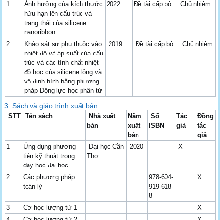
1
Ảnh hưởng của kích thước
2022
Đề tài cấp bộ
Chủ nhiệm
hữu hạn lên cấu trúc và
trạng thái của silicene
nanoribbon
2
Khảo sát sự phụ thuộc vào
2019
Đề tài cấp bộ
Chủ nhiệm
nhiệt độ và áp suất của cấu
trúc và các tính chất nhiệt
độ học của silicene lỏng và
vô định hình bằng phương
pháp Động lực học phân tử
3. Sách và giáo trình xuất bản
STT
Tên sách
Nhà xuất
Năm
Số
Tác
Đồng
bản
xuất
ISBN
giả
tác
bản
giả
1
Ứng dụng phương
Đại học Cần
2020
X
tiện kỹ thuật trong
Thơ
dạy học đại học
2
Các phương pháp
978-604-
X
toán lý
919-618-
8
3
Cơ học lượng tử 1
X
4
Cơ học lượng tử 2
X