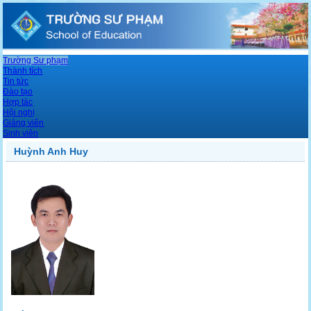
Trường Sư phạm
Thành tích
Tin tức
Đào tạo
Hợp tác
Hội nghị
Giảng viên
Sinh viên
Huỳnh Anh Huy