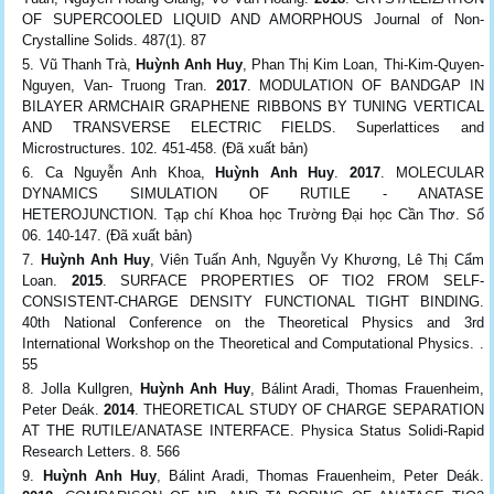
OF SUPERCOOLED LIQUID AND AMORPHOUS Journal of Non-
Crystalline Solids. 487(1). 87
Vũ Thanh Trà,
Huỳnh Anh Huy
, Phan Thị Kim Loan, Thi-Kim-Quyen-
Nguyen, Van- Truong Tran.
2017
. MODULATION OF BANDGAP IN
BILAYER ARMCHAIR GRAPHENE RIBBONS BY TUNING VERTICAL
AND TRANSVERSE ELECTRIC FIELDS. Superlattices and
Microstructures. 102. 451-458. (Đã xuất bản)
Ca Nguyễn Anh Khoa,
Huỳnh Anh Huy
.
2017
. MOLECULAR
DYNAMICS SIMULATION OF RUTILE - ANATASE
HETEROJUNCTION. Tạp chí Khoa học Trường Đại học Cần Thơ. Số
06. 140-147. (Đã xuất bản)
Huỳnh Anh Huy
, Viên Tuấn Anh, Nguyễn Vy Khương, Lê Thị Cẩm
Loan.
2015
. SURFACE PROPERTIES OF TIO2 FROM SELF-
CONSISTENT-CHARGE DENSITY FUNCTIONAL TIGHT BINDING.
40th National Conference on the Theoretical Physics and 3rd
International Workshop on the Theoretical and Computational Physics. .
55
Jolla Kullgren,
Huỳnh Anh Huy
, Bálint Aradi, Thomas Frauenheim,
Peter Deák.
2014
. THEORETICAL STUDY OF CHARGE SEPARATION
AT THE RUTILE/ANATASE INTERFACE. Physica Status Solidi-Rapid
Research Letters. 8. 566
Huỳnh Anh Huy
, Bálint Aradi, Thomas Frauenheim, Peter Deák.