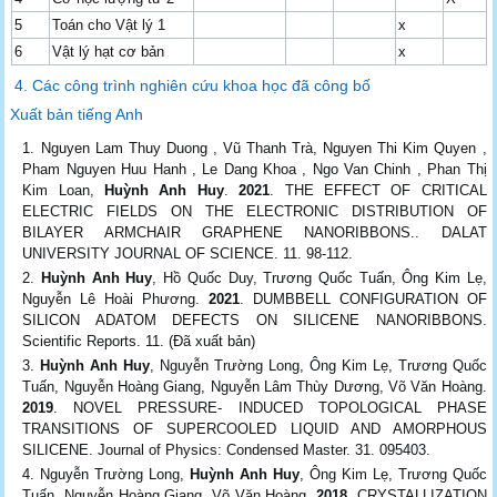
5
Toán cho Vật lý 1
x
6
Vật lý hạt cơ bản
x
4. Các công trình nghiên cứu khoa học đã công bố
Xuất bản tiếng Anh
Nguyen Lam Thuy Duong , Vũ Thanh Trà, Nguyen Thi Kim Quyen ,
Pham Nguyen Huu Hanh , Le Dang Khoa , Ngo Van Chinh , Phan Thị
Kim Loan,
Huỳnh Anh Huy
.
2021
. THE EFFECT OF CRITICAL
ELECTRIC FIELDS ON THE ELECTRONIC DISTRIBUTION OF
BILAYER ARMCHAIR GRAPHENE NANORIBBONS.. DALAT
UNIVERSITY JOURNAL OF SCIENCE. 11. 98-112.
Huỳnh Anh Huy
, Hồ Quốc Duy, Trương Quốc Tuấn, Ông Kim Lẹ,
Nguyễn Lê Hoài Phương.
2021
. DUMBBELL CONFIGURATION OF
SILICON ADATOM DEFECTS ON SILICENE NANORIBBONS.
Scientific Reports. 11. (Đã xuất bản)
Huỳnh Anh Huy
, Nguyễn Trường Long, Ông Kim Lẹ, Trương Quốc
Tuấn, Nguyễn Hoàng Giang, Nguyễn Lâm Thùy Dương, Võ Văn Hoàng.
2019
. NOVEL PRESSURE- INDUCED TOPOLOGICAL PHASE
TRANSITIONS OF SUPERCOOLED LIQUID AND AMORPHOUS
SILICENE. Journal of Physics: Condensed Master. 31. 095403.
Nguyễn Trường Long,
Huỳnh Anh Huy
, Ông Kim Lẹ, Trương Quốc
Tuấn, Nguyễn Hoàng Giang, Võ Văn Hoàng.
2018
. CRYSTALLIZATION