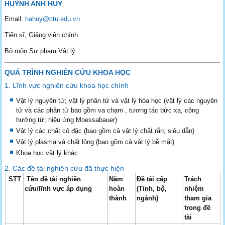
HUỲNH ANH HUY
Email:
hahuy@ctu.edu.vn
Tiến sĩ, Giảng viên chính
Bộ môn Sư phạm Vật lý
QUÁ TRÌNH NGHIÊN CỨU KHOA HỌC
1. Lĩnh vực nghiên cứu khoa học chính
Vật lý nguyên tử; vật lý phân tử và vật lý hóa học (vật lý các nguyên
tử và các phân tử bao gồm va chạm , tương tác bức xạ, cộng
hưởng từ; hiệu ứng Moessabauer)
Vật lý các chất cô đặc (bao gồm cả vật lý chất rắn; siêu dẫn)
Vật lý plasma và chất lỏng (bao gồm cả vật lý bề mặt)
Khoa học vật lý khác
2. Các đề tài nghiên cứu đã thực hiện
STT
Tên đề tài nghiên
Năm
Đề tài cấp
Trách
cứu/lĩnh vực áp dụng
hoàn
(Tỉnh, bộ,
nhiệm
thành
ngành)
tham gia
trong đề
tài