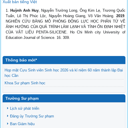
Xuất bản tiếng Việt
Huỳnh Anh Huy
, Nguyễn Trường Long, Ông Kim Lẹ, Trương Quốc
Tuấn, Lê Thị Phúc Lộc, Nguyễn Hoàng Giang, Võ Văn Hoàng.
2019
.
NGHIÊN CỨU BẰNG MÔ PHỎNG ĐỘNG LỰC HỌC PHÂN TỬ VỀ
ẢNH HƯỞNG CỦA QUÁ TRÌNH LÀM LẠNH VÀ TÍNH ỔN ĐỊNH NHIỆT
CỦA VẬT LIỆU PENTA-SILICENE. Ho Chi Minh city University of
Education Journal of Science. 16. 309.
Thông báo mới*
Họp mặt Cựu Sinh viên Sinh học 2026 và kỉ niệm 60 năm thành lập Đại
học Cần
Khoa Sư phạm Sinh học
Danh sách BCS và BCH các lớp Khoa Sư phạm Sinh học
Mời họp mặt Cựu Sinh viên Bộ môn Sư phạm Sinh học 2024
Trường Sư phạm
Ngành Sư phạm Khoa học Tự nhiên
Lịch sử phát triển
Tổ chức nhân sự Khoa Sư phạm Sinh học
Đảng ủy Trường Sư phạm
Ban Giám hiệu