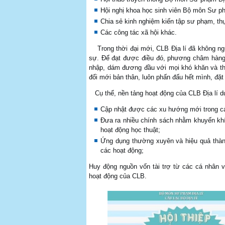
Hội nghị khoa học sinh viên Bộ môn Sư ph
Chia sẻ kinh nghiệm kiến tập sư phạm, th
Các công tác xã hội khác.
Trong thời đại mới, CLB Địa lí đã không ng
sự. Để đạt được điều đó, phương châm hàng đ
nhập, dám đương đầu với mọi khó khăn và th
đổi mới bản thân, luôn phấn đấu hết mình, đặt
Cụ thể, nền tảng hoạt động của CLB Địa lí 
Cập nhật được các xu hướng mới trong cá
Đưa ra nhiều chính sách nhằm khuyến khíc
hoạt động học thuật;
Ứng dụng thường xuyên và hiệu quả thành
các hoạt động;
Huy động nguồn vốn tài trợ từ các cá nhân v
hoạt động của CLB.