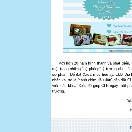
Với hơn 20 năm hình thành và phát triển,
một trong những “bệ phóng” lý tưởng cho các 
sư phạm. Để đạt được mục tiêu ấy, CLB Địa 
nhận vai trò là “cánh chim đầu đàn” dẫn dắt C
viên các khóa. Điều đó giúp CLB ngày một ph
trường.
“M
M
Đ