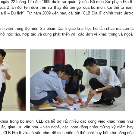
ập ngày 22 tháng 12 năm 1999 dưới sự quản lý của Bộ môn Sư phạm Địa lí.
i qua 2 lần đổi tên dựa trên sự thay đổi tên gọi của bộ môn. Cụ thể từ năm
lí – Du lịch”. Từ năm 2009 đến nay, cái tên “CLB Địa lí” chính thức được
 viên trong Bộ môn Sư phạm Địa lí giao lưu, học hỏi lẫn nhau mà còn là
hội học tập, hợp tác và cùng phát triển với các đơn vị khác trong và ngoài
 khóa trong bộ môn, CLB đã hỗ trợ rất nhiều các công việc khác nhau như
uật, giao lưu văn hóa – văn nghệ, các hoạt động chào mừng kỷ niệm hay
, CLB Địa lí vừa là sân chơi để sinh viên có thể phát huy hết khả năng của