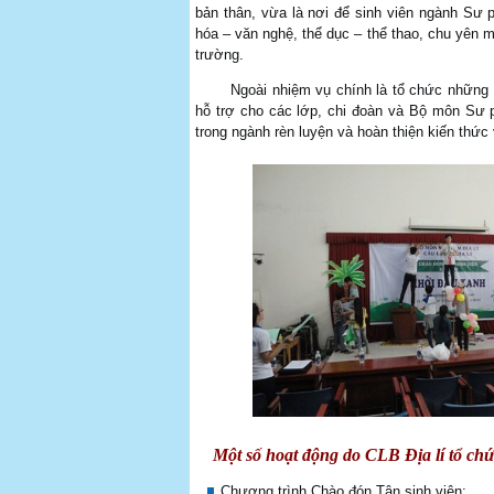
bản thân, vừa là nơi để sinh viên ngành Sư p
hóa – văn nghệ, thể dục – thể thao, chu yên m
trường.
Ngoài nhiệm vụ chính là tổ chức những hoạt
hỗ trợ cho các lớp, chi đoàn và Bộ môn Sư p
trong ngành rèn luyện và hoàn thiện kiến thức 
Một số hoạt động do CLB Địa lí tổ chứ
Chương trình Chào đón Tân sinh viên;