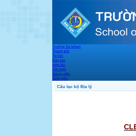
Trường Sư phạm
Thành tích
Tin tức
Đào tạo
Hợp tác
Hội nghị
Giảng viên
Sinh viên
Câu lạc bộ Địa lý
CLB