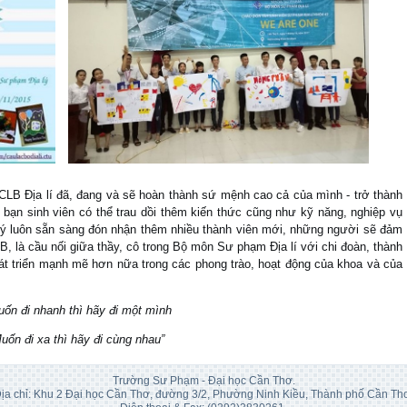
 CLB Địa lí đã, đang và sẽ hoàn thành sứ mệnh cao cả của mình - trở thành
bạn sinh viên có thể trau dồi thêm kiến thức cũng như kỹ năng, nghiệp vụ
lý luôn sẵn sàng đón nhận thêm nhiều thành viên mới, những người sẽ đảm
LB, là cầu nối giữa thầy, cô trong Bộ môn Sư phạm Địa lí với chi đoàn, thành
át triển mạnh mẽ hơn nữa trong các phong trào, hoạt động của khoa và của
uốn đi nhanh thì hãy đi một mình
uốn đi xa thì hãy đi cùng nhau”
Trường Sư Phạm - Đại học Cần Thơ.
ịa chỉ: Khu 2 Đại học Cần Thơ, đường 3/2, Phường Ninh Kiều, Thành phố Cần Th