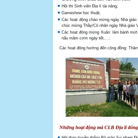
Hội thi Sinh viên Địa lí tài năng;
Gameshow học thuật;
Các hoạt động chào mừng ngày Nhà giáo Vi
chúc mừng Thầy/Cô nhân ngày Nhà giáo V
Các hoạt động mừng Xuân: làm bánh mứt dâ
nấu mâm cơm ngày tết,…;
Các hoạt động hướng đến cộng đồng: Thăm và
Những hoạt động mà CLB Địa lí đóng v
Hội thao truyền thống Bộ môn Sư phạm Địa