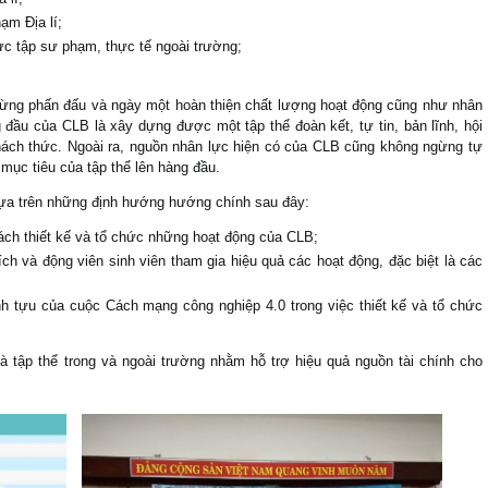
ạm Địa lí;
ực tập sư phạm, thực tế ngoài trường;
ừng phấn đấu và ngày một hoàn thiện chất lượng hoạt động cũng như nhân
ầu của CLB là xây dựng được một tập thể đoàn kết, tự tin, bản lĩnh, hội
ách thức. Ngoài ra, nguồn nhân lực hiện có của CLB cũng không ngừng tự
 mục tiêu của tập thể lên hàng đầu.
dựa trên những định hướng hướng chính sau đây:
ch thiết kế và tổ chức những hoạt động của CLB;
h và động viên sinh viên tham gia hiệu quả các hoạt động, đặc biệt là các
 tựu của cuộc Cách mạng công nghiệp 4.0 trong việc thiết kế và tổ chức
à tập thể trong và ngoài trường nhằm hỗ trợ hiệu quả nguồn tài chính cho