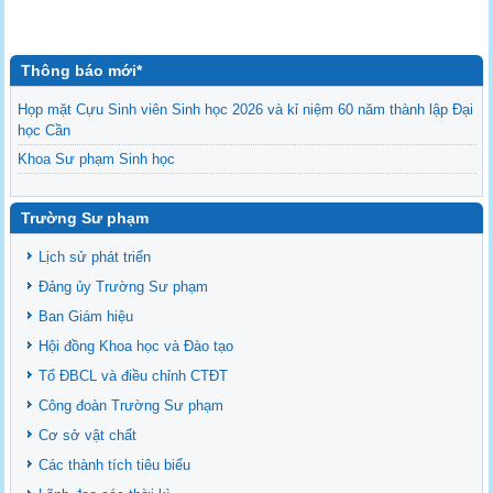
Thông báo mới*
Họp mặt Cựu Sinh viên Sinh học 2026 và kỉ niệm 60 năm thành lập Đại
học Cần
Khoa Sư phạm Sinh học
Danh sách BCS và BCH các lớp Khoa Sư phạm Sinh học
Mời họp mặt Cựu Sinh viên Bộ môn Sư phạm Sinh học 2024
Trường Sư phạm
Ngành Sư phạm Khoa học Tự nhiên
Lịch sử phát triển
Tổ chức nhân sự Khoa Sư phạm Sinh học
Đảng ủy Trường Sư phạm
Ban Giám hiệu
Hội đồng Khoa học và Đào tạo
Tổ ĐBCL và điều chỉnh CTĐT
Công đoàn Trường Sư phạm
Cơ sở vật chất
Các thành tích tiêu biểu