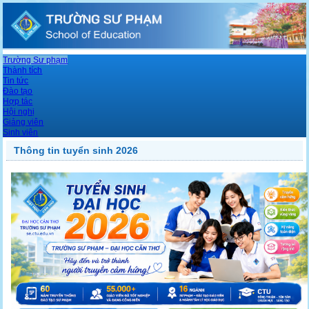
Trường Sư phạm
Thành tích
Tin tức
Đào tạo
Hợp tác
Hội nghị
Giảng viên
Sinh viên
Thông tin tuyển sinh 2026