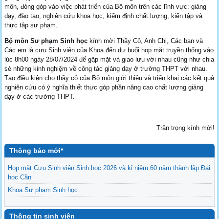
môn, đóng góp vào việc phát triển của Bộ môn trên các lĩnh vực: giảng
dạy, đào tạo, nghiên cứu khoa học, kiểm định chất lượng, kiến tập và
thực tập sư phạm.
Bộ môn Sư phạm Sinh học
kính mời Thầy Cô, Anh Chị, Các bạn và
Các em là cựu Sinh viên của Khoa đến dự buổi họp mặt truyền thống vào
lúc 8h00 ngày 28/07/2024 để gặp mặt và giao lưu với nhau cũng như chia
sẻ những kinh nghiệm về công tác giảng dạy ở trường THPT với nhau.
Tạo điều kiện cho thầy cô của Bộ môn giới thiệu và triển khai các kết quả
nghiên cứu có ý nghĩa thiết thực góp phần nâng cao chất lượng giảng
dạy ở các trường THPT.
Trân trọng kính mời!
Thông báo mới*
Họp mặt Cựu Sinh viên Sinh học 2026 và kỉ niệm 60 năm thành lập Đại
học Cần
Khoa Sư phạm Sinh học
Danh sách BCS và BCH các lớp Khoa Sư phạm Sinh học
Mời họp mặt Cựu Sinh viên Bộ môn Sư phạm Sinh học 2024
Thông tin sinh viên