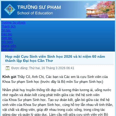
Trường Sư phạm
Thành tích
Tin tức
Đào tạo
Hợp tác
Hội nghị
Giảng viên
Sinh viên
Họp mặt Cựu Sinh viên Sinh học 2026 và kỉ niệm 60 năm
thành lập Đại học Cần Thơ
Được đăng: Thứ hai, 16 Tháng 3 2026 06:41
Kính gửi
Thầy Cô, Anh Chị, Các bạn và Các em là cựu Sinh viên của
Khoa Sư phạm Sinh học (trước đây là Bộ môn Sư phạm Sinh học)
Nhằm phát huy truyền thống tốt đẹp về tương thân tương ái, uống nước
nhớ nguồn và đoàn kết cùng phát triển giữa các thế hệ sinh viên
của Khoa Sư phạm Sinh học. Tạo sự đoàn kết, gắn bó giữa các thế hệ
sinh viên của Khoa Sư phạm Sinh học, cùng hỗ trợ lẫn nhau về tinh thần,
vật chất và động viên, giúp đỡ nhau trong cuộc sống, trong công tác
giảng dạy và quản lý giáo dục. Làm cầu nối giữa cựu sinh viên với Bộ