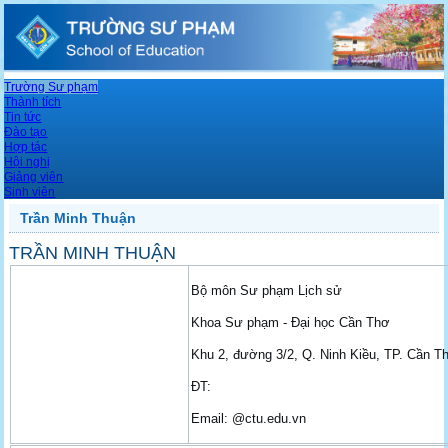
Trường Sư phạm
Thành tích
Tin tức
Đào tạo
Hợp tác
Hội nghị
Giảng viên
Sinh viên
Trần Minh Thuận
TRẦN MINH THUẬN
Bộ môn Sư phạm Lịch sử
Khoa Sư phạm - Đại học Cần Thơ
Khu 2, đường 3/2, Q. Ninh Kiều, TP. Cần T
ĐT:
Email: @ctu.edu.vn