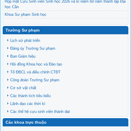
Họp mặt Cựu Sinh viên Sinh học 2026 và kỉ niệm 60 năm thành lập Đại
học Cần
Khoa Sư phạm Sinh học
Danh sách BCS và BCH các lớp Khoa Sư phạm Sinh học
Mời họp mặt Cựu Sinh viên Bộ môn Sư phạm Sinh học 2024
Trường Sư phạm
Ngành Sư phạm Khoa học Tự nhiên
Lịch sử phát triển
Tổ chức nhân sự Khoa Sư phạm Sinh học
Đảng ủy Trường Sư phạm
Ban Giám hiệu
Hội đồng Khoa học và Đào tạo
Tổ ĐBCL và điều chỉnh CTĐT
Công đoàn Trường Sư phạm
Cơ sở vật chất
Các thành tích tiêu biểu
Lãnh đạo các thời kì
Các thế hệ cựu sinh viên thành đạt
Các khoa trực thuộc