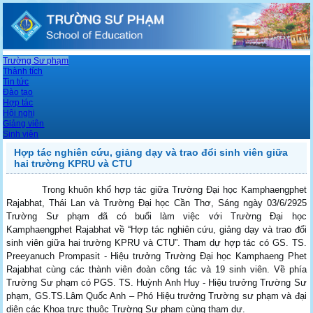
Trường Sư phạm
Thành tích
Tin tức
Đào tạo
Hợp tác
Hội nghị
Giảng viên
Sinh viên
Hợp tác nghiên cứu, giảng dạy và trao đổi sinh viên giữa
hai trường KPRU và CTU
Trong khuôn khổ hợp tác giữa Trường Đại học Kamphaengphet
Rajabhat, Thái Lan và Trường Đại học Cần Thơ, Sáng ngày 03/6/2925
Trường Sư phạm đã có buổi làm việc với Trường Đại học
Kamphaengphet Rajabhat về “Hợp tác nghiên cứu, giảng dạy và trao đổi
sinh viên giữa hai trường KPRU và CTU”. Tham dự hợp tác có GS. TS.
Preeyanuch Prompasit - Hiệu trưởng Trường Đại học Kamphaeng Phet
Rajabhat cùng các thành viên đoàn công tác và 19 sinh viên. Về phía
Trường Sư phạm có PGS. TS. Huỳnh Anh Huy - Hiệu trưởng Trường Sư
phạm, GS.TS.Lâm Quốc Anh – Phó Hiệu trưởng Trường sư phạm và đại
diện các Khoa trực thuộc Trường Sư phạm cùng tham dự.