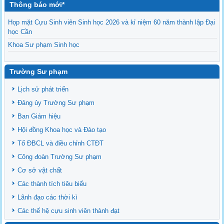
Thông báo mới*
Họp mặt Cựu Sinh viên Sinh học 2026 và kỉ niệm 60 năm thành lập Đại
học Cần
Khoa Sư phạm Sinh học
Danh sách BCS và BCH các lớp Khoa Sư phạm Sinh học
Mời họp mặt Cựu Sinh viên Bộ môn Sư phạm Sinh học 2024
Trường Sư phạm
Ngành Sư phạm Khoa học Tự nhiên
Lịch sử phát triển
Tổ chức nhân sự Khoa Sư phạm Sinh học
Đảng ủy Trường Sư phạm
Ban Giám hiệu
Hội đồng Khoa học và Đào tạo
Tổ ĐBCL và điều chỉnh CTĐT
Công đoàn Trường Sư phạm
Cơ sở vật chất
Các thành tích tiêu biểu
Lãnh đạo các thời kì
Các thế hệ cựu sinh viên thành đạt