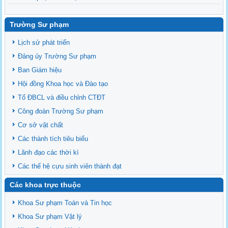
Danh sách BCS và BCH các lớp Khoa Sư phạm Sinh học
Mời họp mặt Cựu Sinh viên Bộ môn Sư phạm Sinh học 2024
Trường Sư phạm
Ngành Sư phạm Khoa học Tự nhiên
Lịch sử phát triển
Tổ chức nhân sự Khoa Sư phạm Sinh học
Đảng ủy Trường Sư phạm
Ban Giám hiệu
Hội đồng Khoa học và Đào tạo
Tổ ĐBCL và điều chỉnh CTĐT
Công đoàn Trường Sư phạm
Cơ sở vật chất
Các thành tích tiêu biểu
Lãnh đạo các thời kì
Các thế hệ cựu sinh viên thành đạt
Các khoa trực thuộc
Khoa Sư phạm Toán và Tin học
Khoa Sư phạm Vật lý