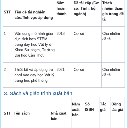
Năm
Đề tài cấp (
Cơ
Trách
hoàn
sở,
Tỉnh, bộ,
nhiệm tham
STT
Tên đề tài nghiên
thành
ngành)
gia trong đề
cứu/lĩnh vực áp dụng
tài
1
Vận dụng mô hình giáo
2018
Cơ sở
Chủ nhiệm
dục tích hợp STEM
đề tài.
trong dạy học Vật lý ở
Khoa Sư phạm, Trường
Đại học Cần Thơ.
2
Thiết kế và áp dụng trò
2021
Cơ sở
Chủ nhiệm
chơi vào dạy học Vật lý
đề tài.
trung học phổ thông.
3. Sách và giáo trình xuất bản.
Năm
Số
Tác
Đồng
xuất
ISBN
giả
tác giả
STT
Tên sách
Nhà xuất
bản
bản