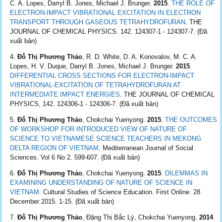
C. A. Lopes, Darryl B. Jones, Michael J. Brunger.
2015
.
THE ROLE OF
ELECTRON-IMPACT VIBRATIONAL EXCITATION IN ELECTRON
TRANSPORT THROUGH GASEOUS TETRAHYDROFURAN
. THE
JOURNAL OF CHEMICAL PHYSICS. 142. 124307-1 - 124307-7. (Đã
xuất bản)
Đỗ Thị Phương Thảo
, R. D. White, D. A. Konovalov, M. C. A.
Lopes, H. V. Duque, Darryl B. Jones, Michael J. Brunger.
2015
.
DIFFERENTIAL CROSS SECTIONS FOR ELECTRON-IMPACT
VIBRATIONAL-EXCITATION OF TETRAHYDROFURAN AT
INTERMEDIATE IMPACT ENERGIES
. THE JOURNAL OF CHEMICAL
PHYSICS, 142. 124306-1 - 124306-7. (Đã xuất bản)
Đỗ Thị Phương Thảo
, Chokchai Yuenyong.
2015
.
THE OUTCOMES
OF WORKSHOP FOR INTRODUCED VIEW OF NATURE OF
SCIENCE TO VIETNAMESE SCIENCE TEACHERS IN MEKONG
DELTA REGION OF VIETNAM
. Mediterranean Journal of Social
Sciences. Vol 6 No 2. 599-607. (Đã xuất bản)
Đỗ Thị Phương Thảo
, Chokchai Yuenyong.
2015
.
DILEMMAS IN
EXAMINING UNDERSTANDING OF NATURE OF SCIENCE IN
VIETNAM
. Cultural Studies of Science Education. First Online: 28
December 2015. 1-15. (Đã xuất bản)
Đỗ Thị Phương Thảo
, Đặng Thị Bắc Lý, Chokchai Yuenyong.
2014
.