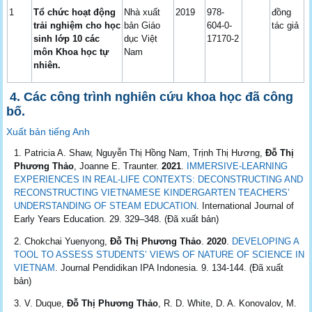
1
Tổ chức hoạt động
Nhà xuất
2019
978-
đồng
trải nghiệm cho học
bản Giáo
604-0-
tác giả
sinh lớp 10 các
dục Việt
17170-2
môn Khoa học tự
Nam
nhiên.
4.
Các công trình nghiên cứu khoa học đã công
bố.
Xuất bản tiếng Anh
Patricia A. Shaw, Nguyễn Thị Hồng Nam, Trịnh Thị Hương,
Đỗ Thị
Phương Thảo
, Joanne E. Traunter.
2021
.
IMMERSIVE-LEARNING
EXPERIENCES IN REAL-LIFE CONTEXTS: DECONSTRUCTING AND
RECONSTRUCTING VIETNAMESE KINDERGARTEN TEACHERS’
UNDERSTANDING OF STEAM EDUCATION
. International Journal of
Early Years Education. 29. 329–348. (Đã xuất bản)
Chokchai Yuenyong,
Đỗ Thị Phương Thảo
.
2020
.
DEVELOPING A
TOOL TO ASSESS STUDENTS’ VIEWS OF NATURE OF SCIENCE IN
VIETNAM
. Journal Pendidikan IPA Indonesia. 9. 134-144. (Đã xuất
bản)
V. Duque,
Đỗ Thị Phương Thảo
, R. D. White, D. A. Konovalov, M.