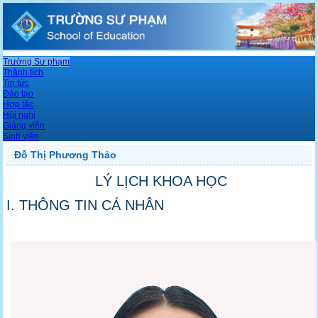
Trường Sư phạm
Thành tích
Tin tức
Đào tạo
Hợp tác
Hội nghị
Giảng viên
Sinh viên
Đỗ Thị Phương Thảo
LÝ LỊCH KHOA HỌC
I. THÔNG TIN CÁ NHÂN