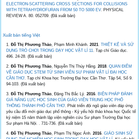
ELECTRON-SCATTERING CROSS SECTIONS FOR COLLISIONS
WITH TETRAHYDROFURAN FROM 50 TO 5000 EV
. PHYSICAL
REVIEW A. 80. 052709. (Đã xuất bản)
Xuất bản tiếng Việt
Đỗ Thị Phương Thảo
, Phạm Minh Khánh.
2021
.
THIẾT KẾ VÀ SỬ
DỤNG TRÒ CHƠI TRONG DẠY HỌC VẬT LÍ 11
. Tạp chí Giáo dục.
496. 24-28. (Đã xuất bản)
Đỗ Thị Phương Thảo
, Nguyễn Thị Thúy Hằng.
2018
.
QUAN ĐIỂM
VỀ GIÁO DỤC STEM TỪ SINH VIÊN SƯ PHẠM VẬT LÍ ĐẠI HỌC
CẦN THƠ
. Tạp chí Khoa học Trường Đại học Cần Thơ. Tập 54, Số 9.
94-103. (Đã xuất bản)
Đỗ Thị Phương Thảo
, Đặng Thị Bắc Lý.
2016
.
BIỆN PHÁP ĐÁNH
GIÁ NĂNG LỰC HỌC SINH CỦA GIÁO VIÊN TRUNG HỌC PHỔ
THÔNG THÀNH PHỐ CẦN THƠ
. Phát triển đội ngũ giáo viên đáp ứng
yêu cầu đổi mới giáo dục phổ thông - Kỷ yếu hội thảo khoa học Quốc tế
kỷ niệm 15 năm thành lập viện nghiên cứu Sư phạm Trường Đại học
Sư phạm Hà Nội. . 731-736. (Đã xuất bản)
Đỗ Thị Phương Thảo
, Phạm Thị Ngọc Ánh.
2016
.
GIÁO SINH SỬ