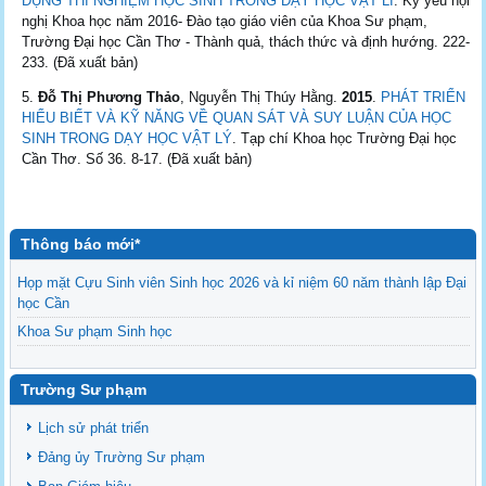
DỤNG THÍ NGHIỆM HỌC SINH TRONG DẠY HỌC VẬT LÍ
. Kỷ yếu hội
nghị Khoa học năm 2016- Đào tạo giáo viên của Khoa Sư phạm,
Trường Đại học Cần Thơ - Thành quả, thách thức và định hướng. 222-
233. (Đã xuất bản)
Đỗ Thị Phương Thảo
, Nguyễn Thị Thúy Hằng.
2015
.
PHÁT TRIỂN
HIỂU BIẾT VÀ KỸ NĂNG VỀ QUAN SÁT VÀ SUY LUẬN CỦA HỌC
SINH TRONG DẠY HỌC VẬT LÝ
. Tạp chí Khoa học Trường Đại học
Cần Thơ. Số 36. 8-17. (Đã xuất bản)
Thông báo mới*
Họp mặt Cựu Sinh viên Sinh học 2026 và kỉ niệm 60 năm thành lập Đại
học Cần
Khoa Sư phạm Sinh học
Danh sách BCS và BCH các lớp Khoa Sư phạm Sinh học
Mời họp mặt Cựu Sinh viên Bộ môn Sư phạm Sinh học 2024
Trường Sư phạm
Ngành Sư phạm Khoa học Tự nhiên
Lịch sử phát triển
Tổ chức nhân sự Khoa Sư phạm Sinh học
Đảng ủy Trường Sư phạm