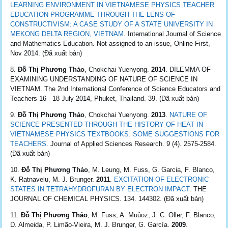
LEARNING ENVIRONMENT IN VIETNAMESE PHYSICS TEACHER
EDUCATION PROGRAMME THROUGH THE LENS OF
CONSTRUCTIVISM: A CASE STUDY OF A STATE UNIVERSITY IN
MEKONG DELTA REGION, VIETNAM
. International Journal of Science
and Mathematics Education. Not assigned to an issue, Online First,
Nov 2014. (Đã xuất bản)
Đỗ Thị Phương Thảo
, Chokchai Yuenyong.
2014
. DILEMMA OF
EXAMINING UNDERSTANDING OF NATURE OF SCIENCE IN
VIETNAM. The 2nd International Conference of Science Educators and
Teachers 16 - 18 July 2014, Phuket, Thailand. 39. (Đã xuất bản)
Đỗ Thị Phương Thảo
, Chokchai Yuenyong.
2013
.
NATURE OF
SCIENCE PRESENTED THROUGH THE HISTORY OF HEAT IN
VIETNAMESE PHYSICS TEXTBOOKS. SOME SUGGESTIONS FOR
TEACHERS
. Journal of Applied Sciences Research. 9 (4). 2575-2584.
(Đã xuất bản)
Đỗ Thị Phương Thảo
, M. Leung, M. Fuss, G. Garcia, F. Blanco,
K. Ratnavelu, M. J. Brunger.
2011
.
EXCITATION OF ELECTRONIC
STATES IN TETRAHYDROFURAN BY ELECTRON IMPACT
. THE
JOURNAL OF CHEMICAL PHYSICS. 134. 144302. (Đã xuất bản)
Đỗ Thị Phương Thảo
, M. Fuss, A. Muủoz, J. C. Oller, F. Blanco,
D. Almeida, P. Limão-Vieira, M. J. Brunger, G. García.
2009
.