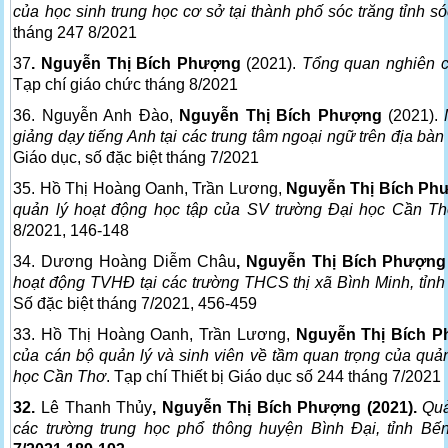
của học sinh trung học cơ sở tại thành phố sóc trăng tỉnh só
tháng 247 8/2021
37
. Nguyễn Thị Bích Phượng
(2021).
Tổng quan nghiên cư
Tạp chí giáo chức tháng 8/2021
36. Nguyễn Anh Đào,
Nguyễn Thị Bích Phượng
(2021).
giảng dạy tiếng Anh tại các trung tâm ngoại ngữ trên địa b
Giáo dục, số đặc biệt tháng 7/2021
35. Hồ Thị Hoàng Oanh, Trần Lương,
Nguyễn Thị Bích Ph
quản lý hoạt động học tập của SV trường Đại học Cần T
8/2021, 146-148
34. Dương Hoàng Diễm Châu
, Nguyễn Thị Bích Phượng
hoạt động TVHĐ tại các trường THCS thị xã Bình Minh, tỉnh
Số đặc biệt tháng 7/2021, 456-459
33. Hồ Thị Hoàng Oanh, Trần Lương,
Nguyễn Thị Bích P
của cán bộ quản lý và sinh viên về tầm quan trọng của quản
học Cần Thơ
. Tạp chí Thiết bị Giáo dục số 244 tháng 7/2021
32.
Lê Thanh Thủy
, Nguyễn Thị Bích Phượng (2021).
Quả
các trường trung học phổ thông huyện Bình Đại, tỉnh Bế