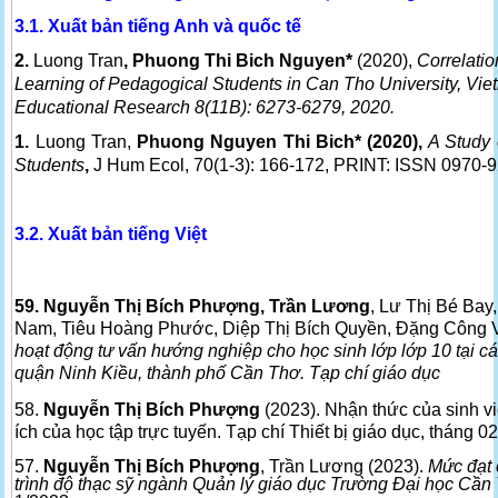
3.1. Xuất bản tiếng Anh và quốc tế
2.
Luong Tran
, Phuong Thi Bich Nguyen*
(2020),
Correlati
Learning of Pedagogical Students in Can Tho University, Vi
Educational Research 8(11B): 6273-6279, 2020.
1.
Luong Tran,
Phuong Nguyen Thi Bich* (2020),
A Study 
Students
,
J Hum Ecol, 70(1-3): 166-172, PRINT: ISSN 0970
3.2. Xuất bản tiếng Việt
59. Nguyễn Thị Bích Phượng, Trần Lương
, Lư Thị Bé Ba
Nam, Tiêu Hoàng Phước, Diệp Thị Bích Quyền, Đặng Công V
hoạt động tư vấn hướng nghiệp cho học sinh lớp lớp 10 tại 
quận Ninh Kiều, thành phố Cần Thơ. Tạp chí giáo dục
58.
Nguyễn Thị Bích Phượng
(2023). Nhận thức của sinh v
ích của học tập trực tuyến. Tạp chí Thiết bị giáo dục, tháng 0
57.
Nguyễn Thị Bích Phượng
, Trần Lương (2023).
Mức đạt 
trình độ thạc sỹ ngành Quản lý giáo dục Trường Đại học Cần