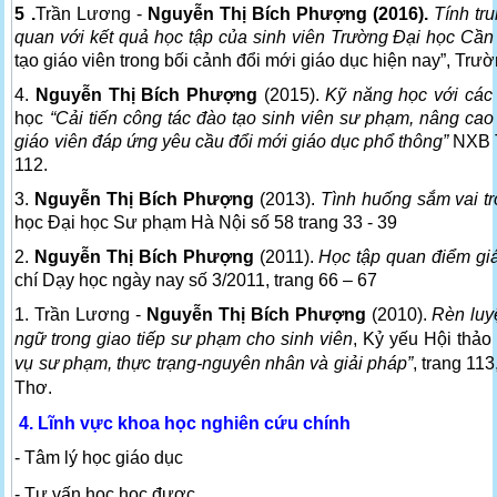
5 .
Trần Lương -
Nguyễn Thị Bích Phượng (2016).
Tính tr
quan với kết quả học tập của sinh viên Trường Đại học Cầ
tạo giáo viên trong bối cảnh đổi mới giáo dục hiện nay”, Trườ
4.
Nguyễn Thị Bích Phượng
(2015).
Kỹ năng học với các 
học
“Cải tiến công tác đào tạo sinh viên sư phạm, nâng ca
giáo viên đáp ứng yêu cầu đổi mới giáo dục phổ thông”
NXB T
112.
3.
Nguyễn Thị Bích Phượng
(2013).
Tình huống sắm vai tr
học Đại học Sư phạm Hà Nội số 58 trang 33 - 39
2.
Nguyễn Thị Bích Phượng
(2011).
Học tập quan điểm gi
chí Dạy học ngày nay số 3/2011, trang 66 – 67
1. Trần Lương -
Nguyễn Thị Bích Phượng
(2010).
Rèn luy
ngữ trong giao tiếp sư phạm cho sinh viên
, Kỷ yếu Hội thảo
vụ sư phạm, thực trạng-nguyên nhân và giải pháp”
, trang 11
Thơ.
4. Lĩnh vực khoa học nghiên cứu chính
- Tâm lý học giáo dục
- Tư vấn học học được