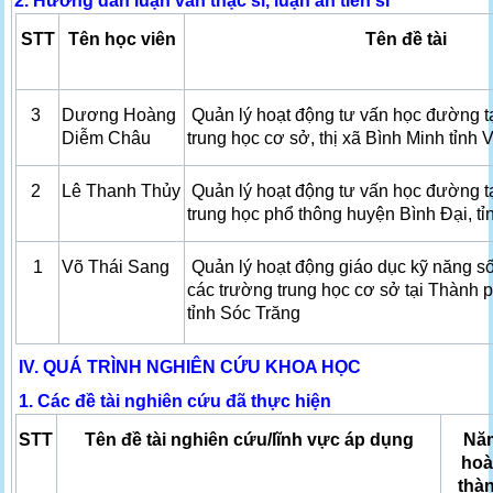
2. Hướng dẫn luận văn thạc sĩ, luận án tiến sĩ
STT
Tên học viên
Tên đề tài
3
Dương Hoàng
Quản lý hoạt động tư vấn học đường t
Diễm Châu
trung học cơ sở, thị xã Bình Minh tỉnh 
2
Lê Thanh Thủy
Quản lý hoạt động tư vấn học đường t
trung học phổ thông huyện Bình Đại, tỉ
1
Võ Thái Sang
Quản lý hoạt động giáo dục kỹ năng s
các trường trung học cơ sở tại Thành 
tỉnh Sóc Trăng
IV. QUÁ TRÌNH NGHIÊN CỨU KHOA HỌC
1. Các đề tài nghiên cứu đã thực hiện
STT
Tên đề tài nghiên cứu/lĩnh vực áp dụng
Nă
ho
thà