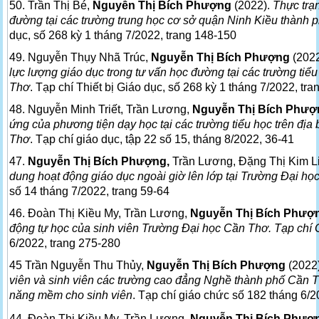
50. Trần Thị Bé,
Nguyễn Thị Bích Phượng
(2022).
Thực trạ
đường tại các trường trung học cơ sở quận Ninh Kiều thành
dục, số 268 kỳ 1 tháng 7/2022, trang 148-150
49. Nguyễn Thụy Nhã Trúc,
Nguyễn Thị Bích Phượng
(202
lực lượng giáo dục trong tư vấn học đường tại các trường ti
Thơ
. Tạp chí Thiết bị Giáo dục, số 268 kỳ 1 tháng 7/2022, tra
48. Nguyễn Minh Triết, Trần Lương,
Nguyễn Thị Bích Phượ
ứng của phương tiện dạy học tại các trường tiểu học trên đị
Thơ
. Tạp chí giáo dục, tập 22 số 15, tháng 8/2022, 36-41
47.
Nguyễn Thị Bích Phượng,
Trần Lương, Đặng Thị Kim L
dung hoạt động giáo dục ngoài giờ lên lớp tại Trường Đại h
số 14 tháng 7/2022, trang 59-64
46. Đoàn Thị Kiều My, Trần Lương,
Nguyễn Thị Bích Phượ
động tự học của sinh viên Trường Đại học Cần Thơ. Tạp chí 
6/2022, trang 275-280
45 Trần Nguyễn Thu Thủy,
Nguyễn Thị Bích Phượng
(2022
viên và sinh viên các trường cao đẳng Nghề thành phố Cần T
năng mềm cho sinh viên
. Tạp chí giáo chức số 182 tháng 6/2
44.
Đoàn Thị Kiều My, Trần Lương,
Nguyễn Thị Bích Phượ