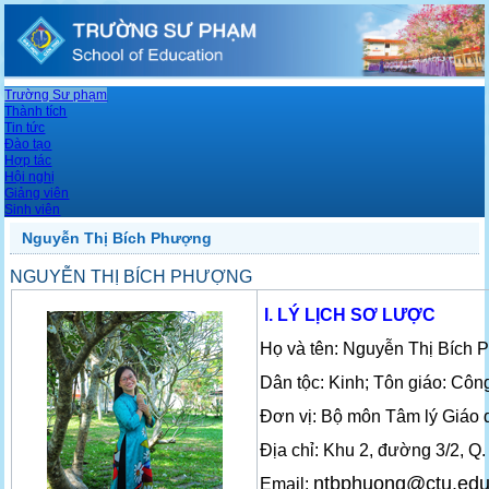
Trường Sư phạm
Thành tích
Tin tức
Đào tạo
Hợp tác
Hội nghị
Giảng viên
Sinh viên
Nguyễn Thị Bích Phượng
NGUYỄN THỊ BÍCH PHƯỢNG
I. LÝ LỊCH SƠ LƯỢC
Họ và tên: Nguyễn Thị Bích P
Dân tộc: Kinh; Tôn giáo: Côn
Đơn vị: Bộ môn Tâm lý Giáo
Địa chỉ: Khu 2, đường 3/2, Q
ntbphuong@ctu.edu
Email: