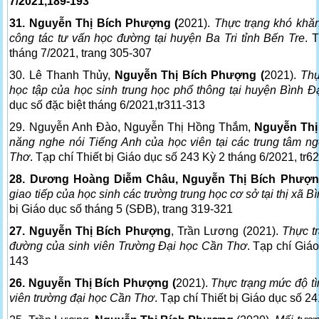
7/2021,189-193
31. Nguyễn Thị Bích Phượng (
2021).
Thực trạng khó khăn
công tác tư vấn học đường tại huyện Ba Tri tỉnh Bến Tre
. 
tháng 7/2021, trang 305-307
30. Lê Thanh Thủy,
Nguyễn Thị Bích Phượng (
2021).
Thự
học tập của học sinh trung học phổ thông tại huyện Bình Đạ
dục số đặc biệt tháng 6/2021,tr311-313
29. Nguyễn Anh Đào, Nguyễn Thị Hồng Thắm,
Nguyễn Thị
năng nghe nói Tiếng Anh của học viên tại các trung tâm n
Thơ
. Tạp chí Thiết bị Giáo dục số 243 Kỳ 2 tháng 6/2021, tr6
28. Dương Hoàng Diễm Châu, Nguyễn Thị Bích Phượn
giao tiếp của học sinh các trường trung học cơ sở tại thị xã B
bị Giáo dục số tháng 5 (SĐB), trang 319-321
27. Nguyễn Thị Bích Phượng
, Trần Lương (2021).
Thực t
đường của sinh viên Trường Đại học Cần Thơ
. Tạp chí Giáo
143
26. Nguyễn Thị Bích Phượng (
2021).
Thực trạng mức độ tì
viên trường đại học Cần Thơ
. Tạp chí Thiết bị Giáo dục số 2