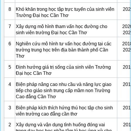
8
Khó khăn trong học tập trực tuyến của sinh viên
202
Trường Đại học Cần Thơ
7
Xây dựng mô hình tham vấn học đường cho
202
sinh viên trường Đại học Cần Thơ
202
6
Nghiên cứu mô hình tư vấn học đường tại các
201
trường trung học trên địa bàn thành phố Cần
202
Thơ
5
Định hướng giá trị sống của sinh viên Trường
201
Đại học Cần Thơ
4
Biện pháp nâng cao nhu cầu và năng lực giao
201
tiếp cho giáo sinh trung cấp mầm non Trường
Cao đẳng Cần Thơ
3
Biện pháp kích thích hứng thú học tập cho sinh
201
viên trường cao đẳng cần thơ
2
Xây dựng và vận dụng tình huống đóng vai
201
trong dạy học học phần tâm lý học ứng xử cho