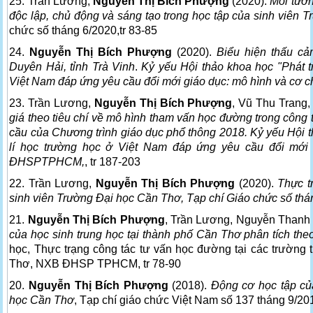
25. Trần Lương,
Nguyễn Thị Bích Phượng
(2020).
Mối tương
độc lập, chủ động và sáng tạo trong học tập của sinh viên 
chức số tháng 6/2020,tr 83-85
24.
Nguyễn Thị Bích Phượng
(2020).
Biểu hiện thấu cả
Duyên Hải, tỉnh Trà Vinh
.
Kỷ yếu Hội thảo khoa học "Phát tr
Việt Nam đáp ứng yêu cầu đổi mới giáo dục: mô hình và 
23. Trần Lương,
Nguyễn Thị Bích Phượng
, Vũ Thu Trang
giá theo tiêu chí về mô hình tham vấn học đường trong công 
cầu của Chương trình giáo dục phổ thông 2018. Kỷ yếu Hội t
lí học trường học ở Việt Nam đáp ứng yêu cầu đổi mới
ĐHSPTPHCM,
, tr 187-203
22. Trần Lương,
Nguyễn Thị Bích Phượng
(2020).
Thực t
sinh viên Trường Đại học Cần Thơ, Tạp chí Giáo chức số thá
21.
Nguyễn Thị Bích Phượng
, Trần Lương, Nguyễn Thanh
của học sinh trung học tại thành phố Cần Thơ phân tích the
học, Thực trạng công tác tư vấn học đường tại các trường 
Thơ, NXB ĐHSP TPHCM, tr 78-90
20.
Nguyễn Thị Bích Phượng
(2018).
Động cơ học tập củ
học Cần Thơ
, Tạp chí giáo chức Việt Nam số 137 tháng 9/201