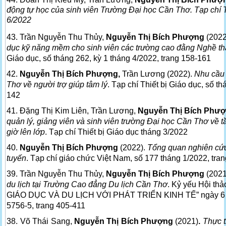
động tự học của sinh viên Trường Đại học Cần Thơ. Tạp chí Th
6/2022
43. Trần Nguyễn Thu Thủy,
Nguyễn Thị Bích Phượng
(2022
dục kỹ năng mềm cho sinh viên các trường cao đằng Nghề t
Giáo dục, số tháng 262, kỳ 1 tháng 4/2022, trang 158-161
42.
Nguyễn Thị Bích Phượng,
Trần Lương (2022).
Nhu cầu 
Thơ về người trợ giúp tâm lý
. Tạp chí Thiết bị Giáo dục, số t
142
41. Đặng Thị Kim Liên, Trần Lương,
Nguyễn Thị Bích Phư
quản lý, giảng viên và sinh viên trường Đại học Cần Thơ về 
giờ lên lớp
. Tạp chí Thiết bị Giáo dục tháng 3/2022
40.
Nguyễn Thị Bích Phượng
(2022).
Tổng quan nghiên cứu
tuyến
. Tạp chí giáo chức Việt Nam, số 177 tháng 1/2022, tra
39. Trần Nguyễn Thu Thủy,
Nguyễn Thị Bích Phượng
(2021
du lịch tại Trường Cao đẳng Du lịch Cần Thơ
. Kỷ yếu Hội t
GIÁO DỤC VÀ DU LỊCH VỚI PHÁT TRIỂN KINH TẾ” ngày 6 -8
5756-5, trang 405-411
38. Võ Thái Sang,
Nguyễn Thị Bích Phượng
(2021)
.
Thực t