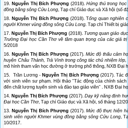
19.
Nguyễn Thị Bích Phượng
(2018).
Hứng thú trong học
đồng bằng sông Cửu Long
, Tạp chí Giáo dục và Xã hội (số đặ
18.
Nguyễn Thị Bích Phượng
(2018). T
ổng quan nghiên c
người Khmer vùng đồng sông Cửu Long.
Tạp chí Thiết bị giá
17.
Nguyễn Thị Bích Phượng
(2018).
Tương quan giáo dục 
Trường Đại học Cần Thơ về tầm quan trọng của các giá trị
5/2018
16.
Nguyễn Thị Bích Phượng
(2017).
Mức độ thấu cảm học
huyện Châu Thành, Trà Vinh trong công tác chủ nhiệm lớp,
mô hình tham vấn học đường ở trường phổ thông, NXB Đại 
15. Trần Lương -
Nguyễn Thị Bích Phượng
(2017). Tác đ
với sinh viên sư phạm. Hội thảo "Tác động của chính sách
đến chất lượng tuyển sinh và đào tạo giáo viên" . NXB Đại
14.
Nguyễn Thị Bích Phượng
(2017).
Dạy kỹ năng định hướ
Đại học Cần Thơ
, Tạp chí Giáo dục và Xã hội, số tháng 12/2
13
.
Nguyễn Thị Bích Phượng
(2017).
Mức độ thực hiện hà
sinh viên người Khmer vùng đồng bằng sông Cửu Long
, T
10/2017.