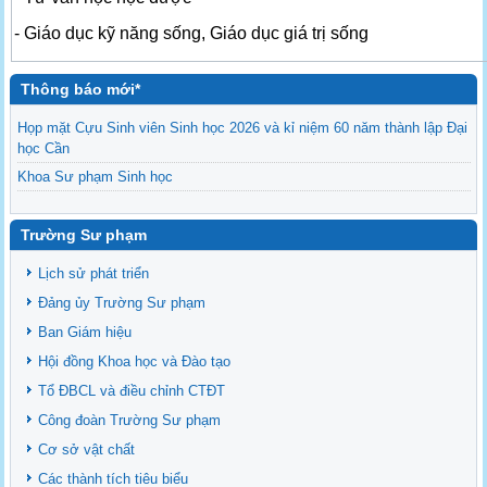
- Giáo dục kỹ năng sống, Giáo dục giá trị sống
Thông báo mới*
Họp mặt Cựu Sinh viên Sinh học 2026 và kỉ niệm 60 năm thành lập Đại
học Cần
Khoa Sư phạm Sinh học
Danh sách BCS và BCH các lớp Khoa Sư phạm Sinh học
Mời họp mặt Cựu Sinh viên Bộ môn Sư phạm Sinh học 2024
Trường Sư phạm
Ngành Sư phạm Khoa học Tự nhiên
Lịch sử phát triển
Tổ chức nhân sự Khoa Sư phạm Sinh học
Đảng ủy Trường Sư phạm
Ban Giám hiệu
Hội đồng Khoa học và Đào tạo
Tổ ĐBCL và điều chỉnh CTĐT
Công đoàn Trường Sư phạm
Cơ sở vật chất
Các thành tích tiêu biểu