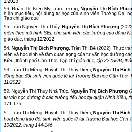
1/2023
56. Đoàn Thị Kiều My, Trần Lương,
Nguyễn Thị Bích Phư
hiện mục tiêu, nội dung tự học của sinh viên Trường Đại h
Tạp chị giáo dục
55. Trần Nguyễn Thu Thủy,
Nguyễn Thị Bích Phượng
(2022
mềm theo mô hình SEL cho sinh viên các trường cao đẳng N
giáo dục, tháng 12/2022
54.
Nguyễn Thị Bích Phượng,
Trần Thị Bé (2022). Thực trạ
viên và học sinh về tầm quan trọng của tư vấn học đường cá
Kiều, thành phố Cần Thơ. Tạp chí giáo dục,
tập 22 (SĐB) thá
53. Trần Thị Mừng, Huỳnh Thị Thúy Diễm,
Nguyễn Thị Bíc
động trao đổi sinh viên quốc tế tại Trường Đại học Cần Thơ, 
11/2022
52. Nguyễn Thị Thụy Nhã Trúc,
Nguyễn Thị Bích Phượng
(
tư vấn học đường ở các trường tiểu học tại quận Ninh Kiều,
171-175
51. Trần Thị Mừng, Huỳnh Thị Thúy Diễm,
Nguyễn Thị Bíc
hoạt động trao đổi sinh viên quốc tế tại Trường Đại học Cần T
10/2022, trang 144-146