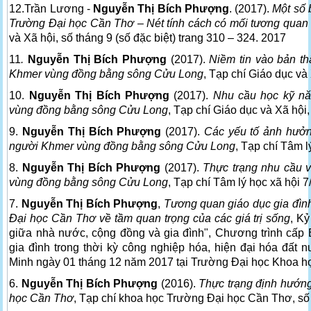
12.Trần Lương -
Nguyễn Thị Bích Phượng
. (2017).
Một số 
Trường Đại học Cần Thơ – Nét tính cách có mối tương quan 
và Xã hội, số tháng 9 (số đặc biệt) trang 310 – 324. 2017
11
.
Nguyễn Thị Bích Phượng
(2017).
Niềm tin vào bản th
Khmer vùng đồng bằng sông Cửu Long
, Tạp chí Giáo dục và
10.
Nguyễn Thị Bích Phượng
(2017).
Nhu cầu học kỹ n
vùng đồng bằng sông Cửu Long
, Tạp chí Giáo dục và Xã hội
9.
Nguyễn Thị Bích Phượng
(2017).
Các yếu tố ảnh hưởng
người Khmer vùng đồng bằng sông Cửu Long
, Tạp chí Tâm l
8.
Nguyễn Thị Bích Phượng
(2017).
Thực trạng nhu cầu v
vùng đồng bằng sông Cửu Long
, Tạp chí Tâm lý học xã hội 
7.
Nguyễn Thị Bích Phượng
,
Tương quan giáo dục gia đìn
Đại học Cần Thơ về tầm quan trọng của các giá trị sống
, K
giữa nhà nước, cộng đồng và gia đình", Chương trình cấp 
gia đình trong thời kỳ công nghiệp hóa, hiện đại hóa đất 
Minh ngày 01 tháng 12 năm 2017 tại Trường Đại học Khoa h
6.
Nguyễn Thị Bích Phượng
(2016).
Thực trạng định hướng 
học Cần Thơ
, Tạp chí khoa học Trường Đại học Cần Thơ, s